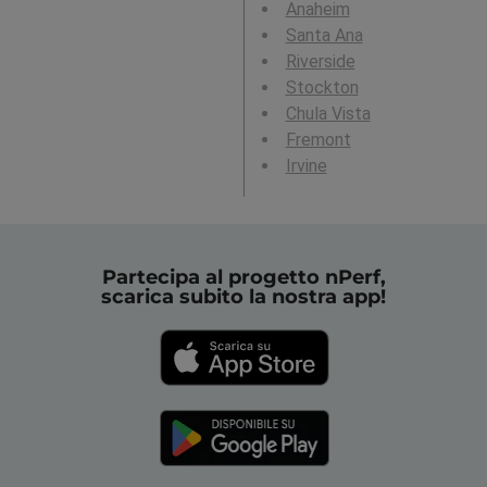
Anaheim
Santa Ana
Riverside
Stockton
Chula Vista
Fremont
Irvine
Partecipa al progetto nPerf,
scarica subito la nostra app!