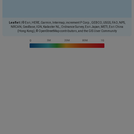
Leaflet
|
© Esri, HERE, Garmin, Intermap, increment P Corp., GEBCO, USGS, FAO, NPS,
NRCAN, GeoBase, IGN, Kadaster NL, Ordnance Survey, Esri Japan, METI, Esri China
(Hong Kong), © OpenStreetMap contributors, and the GIS User Community