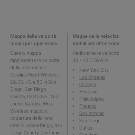
Mappa delle velocità
Mappe delle velocità
mobili per operatore
mobili per altre zone
Questa mappa
Vedi anche le velocità
rappresenta le velocità
3G / 4G / 5G di in
:
della rete mobile
New York City
Carolina West Wireless
Los Angeles
2G, 3G, 4G e 5G in San-
Chicago
Diego, San Diego
Houston
County, California . Vedi
Philadelphia
anche:
Carolina West
Phoenix
Wireless
mappa di
San Antonio
copertura della rete
San Diego
mobile in San-Diego, San
Dallas
Diego County, California