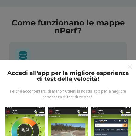
Come funzionano le mappe
nPerf?
Accedi all'app per la migliore esperienza
Da dove vengono i dati?
di test della velocità!
I dati vengono raccolti dai test effettuati dagli utenti
Perché accontentarsi di meno? Ottieni la nostra app per la migliore
dell'app nPerf. Questi sono test condotti in condizioni
esperienza di test di velocità!
reali, direttamente sul campo. Se vuoi essere
coinvolto anche tu, tutto ciò che devi fare è scaricare
l'app nPerf sul tuo smartphone.
Più dati ci sono, più
complete saranno le mappe!