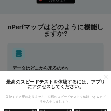
nPerfマップはどのように機能し
ますか?
データはどこから来るのか?
データは、nPerfアプリのユーザーが実行したテストか
最高のスピードテストを体験するには、アプリ
ら収集されます。これらは、現場で直接、実際の条件
にアクセスしてください。
で実施されるテストです。参加したい場合は、nPerfア
プリをスマートフォンにダウンロードするだけです。
妥協する必要はありません。究極のスピードテストを体験できるアプ
データが多いほど、マップはより包括的になります！
リを入手しましょう。