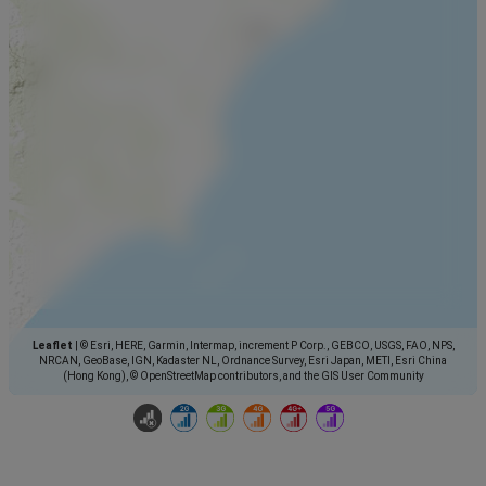
Leaflet
|
© Esri, HERE, Garmin, Intermap, increment P Corp., GEBCO, USGS, FAO, NPS,
NRCAN, GeoBase, IGN, Kadaster NL, Ordnance Survey, Esri Japan, METI, Esri China
(Hong Kong), © OpenStreetMap contributors, and the GIS User Community