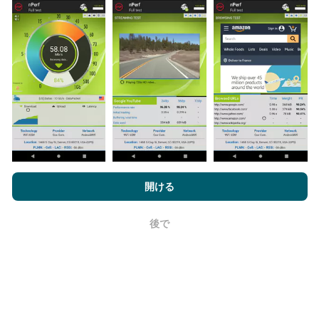
更新はどのように行われますか？
ネットワークカバレッジマップは、ボットによって1時
間ごとに自動的に更新されます。速度マップは
15分ご
とに更新
ます。データは2年間表示されます。 2年後、
最も古いデータが月に一度マップから削除されます。
nPerf.comを閲覧することにより、お客様は
プライバシーおよびク
ッキーの使用ポリシー
およびnPerfテスト
エンドユーザーライセン
開ける
ス契約
同意します。
後で
OK
信頼性と正確さはどのくらいですか?
テストはユーザーのデバイスで実施されます。位置情
報の精度は、テスト時のGPS信号の受信品質に依存し