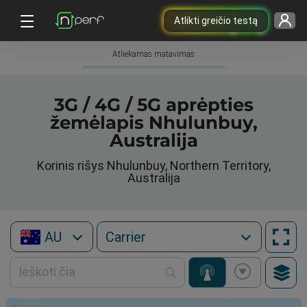
Atlikti greičio testą
Atliekamas matavimas
3G / 4G / 5G aprėpties
žemėlapis Nhulunbuy,
Australija
Korinis rišys Nhulunbuy, Northern Territory,
Australija
AU