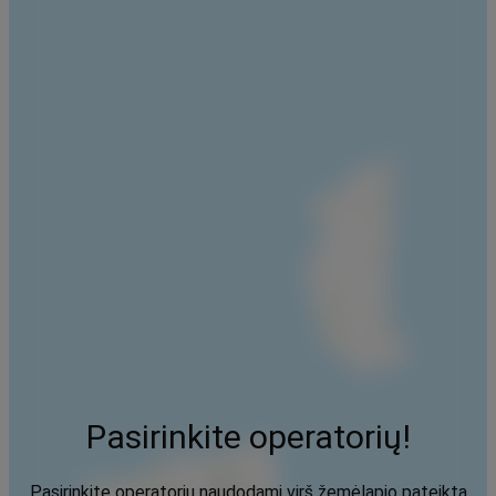
Pasirinkite operatorių!
Pasirinkite operatorių naudodami virš žemėlapio pateiktą