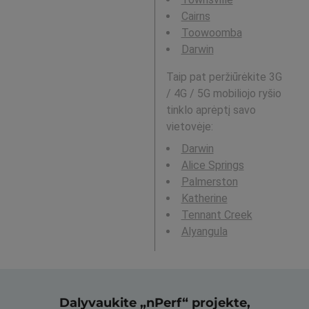
Cairns
Toowoomba
Darwin
Taip pat peržiūrėkite 3G
/ 4G / 5G mobiliojo ryšio
tinklo aprėptį savo
vietovėje:
Darwin
Alice Springs
Palmerston
Katherine
Tennant Creek
Alyangula
Dalyvaukite „nPerf“ projekte,