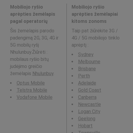
Mobiliojo ryšio
Mobiliojo ryšio
aprėpties žemėlapis
aprėpties žemėlapiai
pagal operatorių
kitoms zonoms
Šis žemėlapis parodo
Taip pat žiūrėkite 3G /
padengimą 2G, 3G, 4G ir
4G / 5G mobiliojo tinklo
5G mobilų ryšį
aprėptį
:
Nhulunbuy.Žiūrėti :
Sydney
mobilaus ryšio bitų
Melbourne
judėjimo greičio
Brisbane
žemėlapis
Nhulunbuy
.
Perth
Optus Mobile
Adelaide
Telstra Mobile
Gold Coast
Vodafone Mobile
Canberra
Newcastle
Logan City
Geelong
Hobart
Townsville