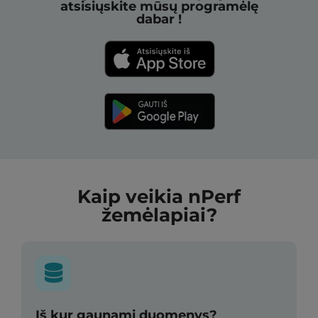
atsisiųskite mūsų programėlę
dabar !
Kaip veikia nPerf
žemėlapiai?
Iš kur gaunami duomenys?