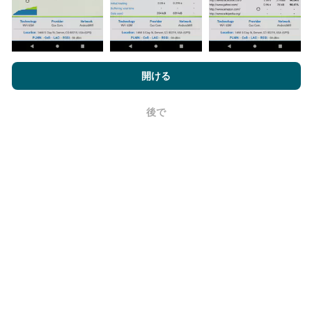
更新はどのように行われますか？
nPerf.comを閲覧することにより、お客様は
プライバシーおよびク
ッキーの使用ポリシー
およびnPerfテスト
エンドユーザーライセン
開ける
ネットワークカバレッジマップは、ボットによって1時
ス契約
同意します。
間ごとに自動的に更新されます。速度マップは
15分ご
後で
とに更新
ます。データは2年間表示されます。 2年後、
OK
最も古いデータが月に一度マップから削除されます。
信頼性と正確さはどのくらいですか?
テストはユーザーのデバイスで実施されます。位置情
報の精度は、テスト時のGPS信号の受信品質に依存し
ます。カバレッジデータについては、最大ジオロケー