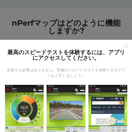
nPerfマップはどのように機能
しますか?
最高のスピードテストを体験するには、アプリ
にアクセスしてください。
妥協する必要はありません。究極のスピードテストを体験できるアプ
データはどこから来るのか?
リを入手しましょう。
データは、nPerfアプリのユーザーが実行したテストか
ら収集されます。これらは、現場で直接、実際の条件
で実施されるテストです。参加したい場合は、nPerfア
プリをスマートフォンにダウンロードするだけです。
データが多いほど、マップはより包括的になります！