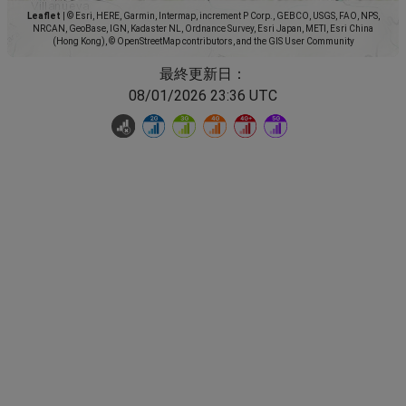
Leaflet
|
© Esri, HERE, Garmin, Intermap, increment P Corp., GEBCO, USGS, FAO, NPS,
NRCAN, GeoBase, IGN, Kadaster NL, Ordnance Survey, Esri Japan, METI, Esri China
(Hong Kong), © OpenStreetMap contributors, and the GIS User Community
最終更新日：
08/01/2026 23:36 UTC