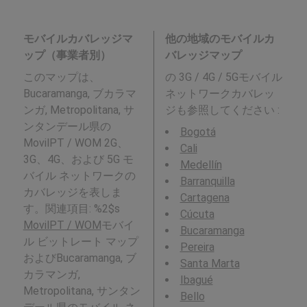
モバイルカバレッジマ
他の地域のモバイルカ
ップ（事業者別）
バレッジマップ
このマップは、
の 3G / 4G / 5Gモバイル
Bucaramanga, ブカラマ
ネットワークカバレッ
ンガ, Metropolitana, サ
ジも参照してください :
ンタンデール県の
Bogotá
MovilPT / WOM 2G、
Cali
3G、4G、および 5G モ
Medellín
バイル ネットワークの
Barranquilla
カバレッジを表しま
Cartagena
す。関連項目: %2$s
Cúcuta
MovilPT / WOM
モバイ
Bucaramanga
ル ビットレート マップ
Pereira
およびBucaramanga, ブ
Santa Marta
カラマンガ,
Ibagué
Metropolitana, サンタン
Bello