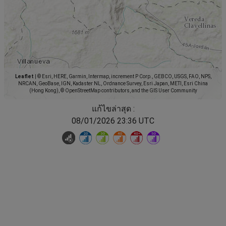
Leaflet
|
© Esri, HERE, Garmin, Intermap, increment P Corp., GEBCO, USGS, FAO, NPS,
NRCAN, GeoBase, IGN, Kadaster NL, Ordnance Survey, Esri Japan, METI, Esri China
(Hong Kong), © OpenStreetMap contributors, and the GIS User Community
แก้ไขล่าสุด :
08/01/2026 23:36 UTC