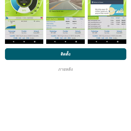
จริง ในจุดที่ทดสอบ ถ้าคุณอยากมีส่วนร่วม เพียงคุณดาวน์
โหลดแอพ nPerf ลงในสมาร์ทโฟนของคุณ
ยิ่งได้ข้อมูล
มากขึ้นเท่าไหร่ แผนที่ที่ได้ก็ยิ่งสมบูรณ์มากขึ้น!
โดยการเรียกดู nPerf.com คุณยอมรับ
นโยบายความเป็นส่วนตัว และ
ติดตั้ง
มีการปรับปรุงอย่างไร?
การใช้คุกกี้
และ
ข้อตกลงในการใช้งาน
สำหรับผู้ใช้การทดสอบ nPerf
ภายหลัง
โอเค
แผนที่แสดงความครอบคลุมมีปรับปรุงข้อมูลโดยบอททุกๆ
ชั่วโมง แผนที่ความเร็ว
ปรับปรุงข้อมูลทุกๆ15นาที
ข้อมูล
แสดงอยู่เป็นเวลาสองปี หลังจากสองปี ข้อมูลที่เก่าที่สุดจะ
ถูกลบออกไปจากแผนที่เดือนละครั้ง