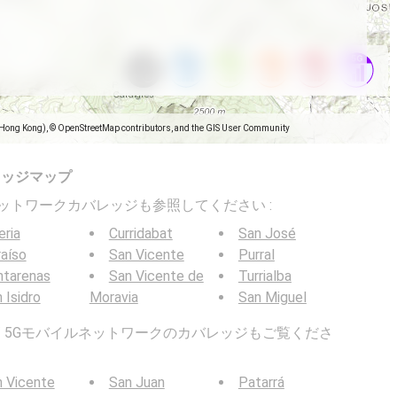
(Hong Kong), © OpenStreetMap contributors, and the GIS User Community
レッジマップ
バイルネットワークカバレッジも参照してください :
eria
Curridabat
San José
aíso
San Vicente
Purral
ntarenas
San Vicente de
Turrialba
 Isidro
Moravia
San Miguel
G / 5Gモバイルネットワークのカバレッジもご覧くださ
 Vicente
San Juan
Patarrá