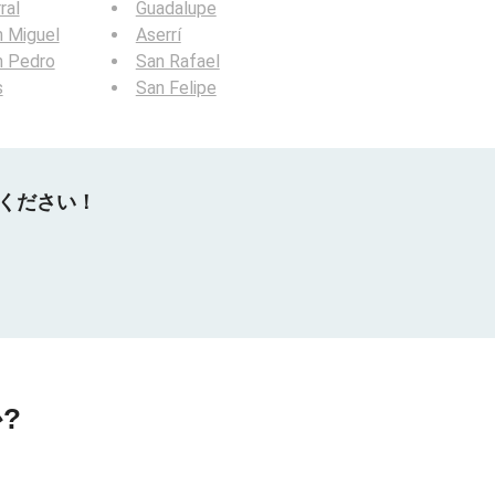
ral
Guadalupe
 Miguel
Aserrí
n Pedro
San Rafael
s
San Felipe
てください！
?