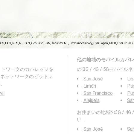
SGS, FAO, NPS, NRCAN, GeoBase, IGN, Kadaster NL, Ordnance Survey, Esri Japan, METI, Esri China 
他の地域のモバイルカバ
ネットワークのカバレッジを
の 3G / 4G / 5Gモ
、モバイルネットワークのビットレ
San José
Lib
l
。
Limón
Par
vil
San Francisco
Pu
Alajuela
San
お住まいの地域の3G / 4
い：
San José
San