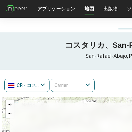
アプリケーション
地図
出版物
ソ
コスタリカ、San-Rafa
San-Rafael-Aba
CR
- コスタリカ
+
−