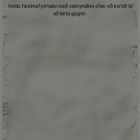
Veldu farsímafyrirtæki með valmyndinni ofan við kortið til
að birta gögnin.