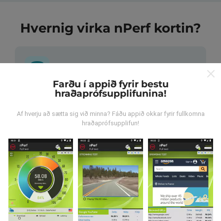
Hvernig virka nPerf kortin?
Farðu í appið fyrir bestu
hraðaprófsupplifunina!
Hvar verða gögnin til?
Af hverju að sætta sig við minna? Fáðu appið okkar fyrir fullkomna
Gögnum er safnað saman af notendum sem gera
hraðaprófsupplifun!
prófanir með nPerf appinu. Þetta eru prófanir sem eru
framkvæmdar við raunverulegar aðstæður, úti í
mörkinni. Ef þú vilt taka þátt þá er það eina sem þarf
að gera er að vista nPerf-appið í snjallsímanum.
Því
meiri gögn sem safnast saman, því ítarlegri verða
kortin.