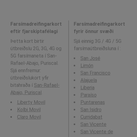
Farsímadreifingarkort
Farsímadreifingarkort
eftir fjarskiptafélagi
fyrir önnur svæði
Þetta kort birtir
Sjá einnig 3G / 4G / 5G
útbreiðslu 2G, 3G, 4G og
farsímaútbreiðsluna í
:
5G farsímaneta í San-
San José
Rafael-Abajo, Puriscal.
Limón
Sjá ennfremur:
San Francisco
útbreiðslukort yfir
Alajuela
bitahraða í
San-Rafael-
Liberia
Abajo, Puriscal
.
Paraíso
Liberty Movil
Puntarenas
Kolbi Movil
San Isidro
Claro Movil
Curridabat
San Vicente
San Vicente de