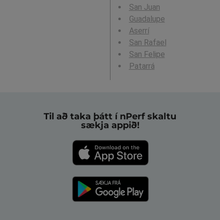
San Juan
Guadalupe
Aserrí
San Rafael
San Felipe
Patarrá
Til að taka þátt í nPerf skaltu
sækja appið!