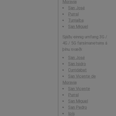
Moravia
San José
Purral
Turrialba
San Miguel
Sjáðu einnig umfang 3G /
4G / 5G farsímanetsins á
þínu svæði:
San José
San Isidro
Curridabat
San Vicente de
Moravia
San Vicente
Purral
San Miguel
San Pedro
Ipís