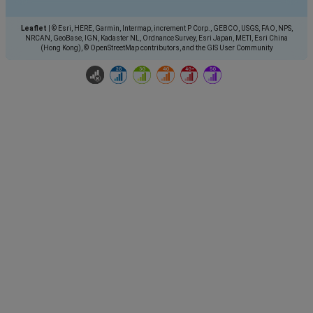
Leaflet
|
© Esri, HERE, Garmin, Intermap, increment P Corp., GEBCO, USGS, FAO, NPS,
NRCAN, GeoBase, IGN, Kadaster NL, Ordnance Survey, Esri Japan, METI, Esri China
(Hong Kong), © OpenStreetMap contributors, and the GIS User Community