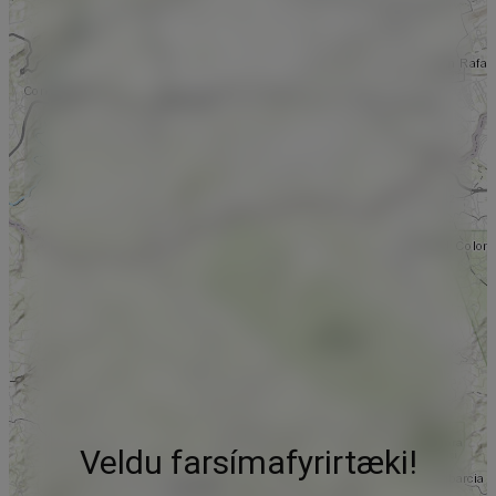
Veldu farsímafyrirtæki!