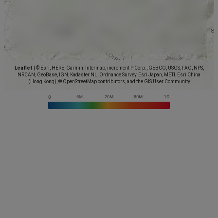
Leaflet
|
© Esri, HERE, Garmin, Intermap, increment P Corp., GEBCO, USGS, FAO, NPS,
NRCAN, GeoBase, IGN, Kadaster NL, Ordnance Survey, Esri Japan, METI, Esri China
(Hong Kong), © OpenStreetMap contributors, and the GIS User Community