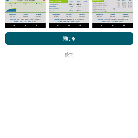
データが多いほど、マップはより包括的になります！
nPerf.comを閲覧することにより、お客様は
プライバシーおよびク
ッキーの使用ポリシー
およびnPerfテスト
エンドユーザーライセン
開ける
ス契約
同意します。
更新はどのように行われますか？
後で
OK
ネットワークカバレッジマップは、ボットによって1時
間ごとに自動的に更新されます。速度マップは
15分ご
とに更新
ます。データは2年間表示されます。 2年後、
最も古いデータが月に一度マップから削除されます。
信頼性と正確さはどのくらいですか?