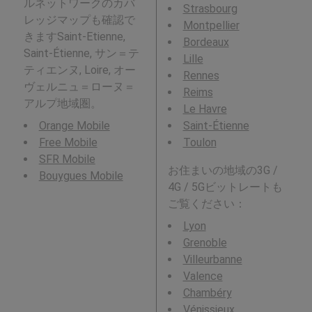
ルネットワークのカバ
Strasbourg
レッジマップも確認で
Montpellier
きますSaint-Etienne,
Bordeaux
Saint-Étienne, サン＝テ
Lille
ティエンヌ, Loire, オー
Rennes
ヴェルニュ＝ローヌ＝
Reims
アルプ地域圏。
Le Havre
Orange Mobile
Saint-Étienne
Free Mobile
Toulon
SFR Mobile
お住まいの地域の3G /
Bouygues Mobile
4G / 5Gビットレートも
ご覧ください：
Lyon
Grenoble
Villeurbanne
Valence
Chambéry
Vénissieux