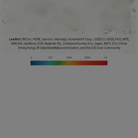
Leaflet
|
© Esri, HERE, Garmin, Intermap, increment P Corp., GEBCO, USGS, FAO, NPS,
NRCAN, GeoBase, IGN, Kadaster NL, Ordnance Survey, Esri Japan, METI, Esri China
(Hong Kong), © OpenStreetMap contributors, and the GIS User Community