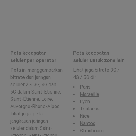
Peta kecepatan
Peta kecepatan
seluler per operator
seluler untuk zona lain
Peta ini menggambarkan
Lihat juga bitrate 3G /
bitrate dari jaringan
4G / 5G di
:
seluler 2G, 3G, 4G dan
Paris
5G dalam Saint-Etienne,
Marseille
Saint-Étienne, Loire,
Lyon
Auvergne-Rhône-Alpes .
Toulouse
Lihat juga: peta
Nice
jangkauan jaringan
Nantes
seluler dalam Saint-
Strasbourg
Etienne, Saint-Étienne,