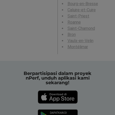
Bourg-en-Bresse
Caluire-et-Cuire
Saint-Priest
Roanne
Saint-Chamond
Bron
Vaulx-en-Velin
Montélimar
Berpartisipasi dalam proyek
nPerf, unduh aplikasi kami
sekarang!