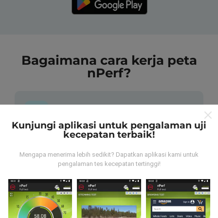
Bagaimana cara kerja peta
nPerf?
Kunjungi aplikasi untuk pengalaman uji
kecepatan terbaik!
Dari mana data tersebut berasal?
Mengapa menerima lebih sedikit? Dapatkan aplikasi kami untuk
Data dikumpulkan dari tes yang dilakukan oleh
pengalaman tes kecepatan tertinggi!
pengguna aplikasi nPerf. Tes yang dilakukan pada
kondisi yang sebenarnya, langsung di lapangan. Jika
Anda ingin terlibat juga, yang harus Anda lakukan
adalah mengunduh aplikasi nPerf ke ponsel Anda.
Semakin banyak data, semakin komprehensif peta