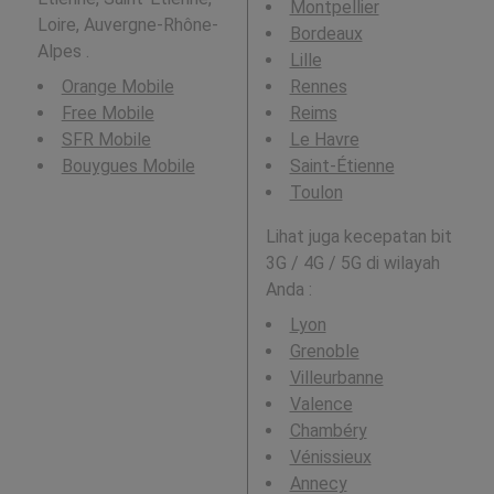
Montpellier
Loire, Auvergne-Rhône-
Bordeaux
Alpes .
Lille
Orange Mobile
Rennes
Free Mobile
Reims
SFR Mobile
Le Havre
Bouygues Mobile
Saint-Étienne
Toulon
Lihat juga kecepatan bit
3G / 4G / 5G di wilayah
Anda :
Lyon
Grenoble
Villeurbanne
Valence
Chambéry
Vénissieux
Annecy