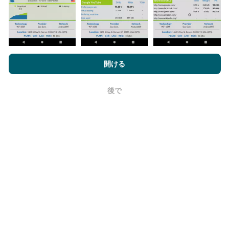
データが多いほど、マップはより包括的になります！
nPerf.comを閲覧することにより、お客様は
プライバシーおよびク
ッキーの使用ポリシー
およびnPerfテスト
エンドユーザーライセン
開ける
ス契約
同意します。
更新はどのように行われますか？
後で
OK
ネットワークカバレッジマップは、ボットによって1時
間ごとに自動的に更新されます。速度マップは
15分ご
とに更新
ます。データは2年間表示されます。 2年後、
最も古いデータが月に一度マップから削除されます。
信頼性と正確さはどのくらいですか?