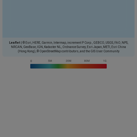
Leaflet
|
© Esri, HERE, Garmin, Intermap, increment P Corp., GEBCO, USGS, FAO, NPS,
NRCAN, GeoBase, IGN, Kadaster NL, Ordnance Survey, Esri Japan, METI, Esri China
(Hong Kong), © OpenStreetMap contributors, and the GIS User Community