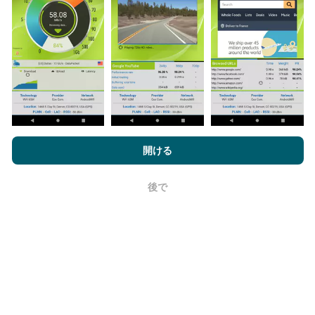
データはどこから来るのか?
データは、nPerfアプリのユーザーが実行したテストか
ら収集されます。これらは、現場で直接、実際の条件
で実施されるテストです。参加したい場合は、nPerfア
プリをスマートフォンにダウンロードするだけです。
データが多いほど、マップはより包括的になります！
nPerf.comを閲覧することにより、お客様は
プライバシーおよびク
ッキーの使用ポリシー
およびnPerfテスト
エンドユーザーライセン
開ける
ス契約
同意します。
後で
OK
更新はどのように行われますか？
ネットワークカバレッジマップは、ボットによって1時
間ごとに自動的に更新されます。速度マップは
15分ご
とに更新
ます。データは2年間表示されます。 2年後、
最も古いデータが月に一度マップから削除されます。