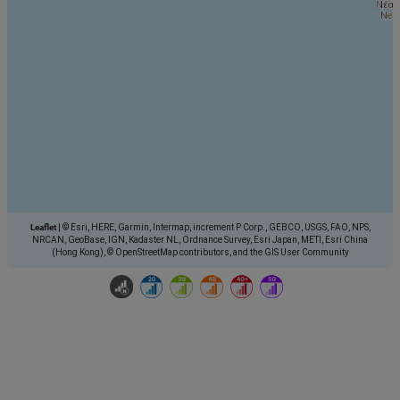
Leaflet
|
© Esri, HERE, Garmin, Intermap, increment P Corp., GEBCO, USGS, FAO, NPS,
NRCAN, GeoBase, IGN, Kadaster NL, Ordnance Survey, Esri Japan, METI, Esri China
(Hong Kong), © OpenStreetMap contributors, and the GIS User Community