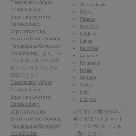
Thessaloniki, Δήμος
Thessaloníki
Θεσσαλονίκης,
Pátra
Δημοτική Ενότητα
Piraeus
Θεσαλονίκης,
Peristéri
Μητροπολιτική
Irákleion
Ενότητα Θεσσαλονίκης,
Lárisa
Περιφέρεια Κεντρικής
Kallithéa
Μακεδονίας。また、モ
Acharnés
バイルネットワークの
Kalamariá
ビットレートマップも
Níkaia
確認できます
Glyfáda
Thessaloniki, Δήμος
Vólos
Θεσσαλονίκης,
Ílion
Δημοτική Ενότητα
Ilioúpoli
Θεσαλονίκης,
Μητροπολιτική
お住まいの地域の3G /
Ενότητα Θεσσαλονίκης,
4G / 5Gモバイルネット
Περιφέρεια Κεντρικής
ワークのカバレッジも
Μακεδονίας
。
ご覧ください：