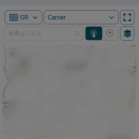
GR
+
−