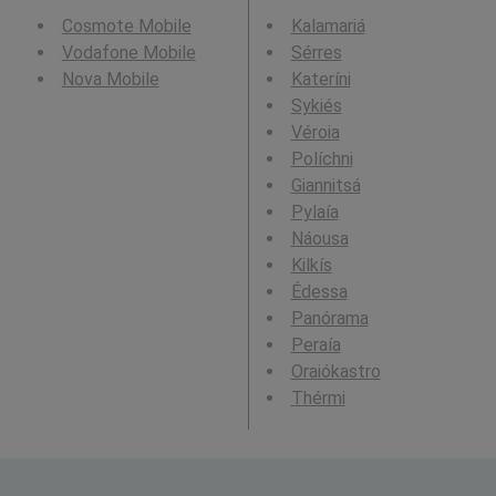
Cosmote Mobile
Kalamariá
Vodafone Mobile
Sérres
Nova Mobile
Kateríni
Sykiés
Véroia
Políchni
Giannitsá
Pylaía
Náousa
Kilkís
Édessa
Panórama
Peraía
Oraiókastro
Thérmi