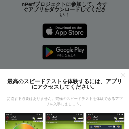
nPerfプロジェクトに参加して、今す
ぐアプリをダウンロードしてくださ
い！
最高のスピードテストを体験するには、アプリ
nPerfマップはどのように機能し
にアクセスしてください。
ますか?
妥協する必要はありません。究極のスピードテストを体験できるアプ
リを入手しましょう。