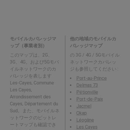
モバイルカバレッジマ
他の地域のモバイルカ
ップ（事業者別）
バレッジマップ
このマップは、2G、
の 3G / 4G / 5Gモバイル
3G、4G、および5Gモバ
ネットワークカバレッ
イルネットワークのカ
ジも参照してください :
バレッジを表します
Port-au-Prince
Les-Cayes, Commune
Delmas 73
Les Cayes,
Pétionville
Arrondissement des
Port-de-Paix
Cayes, Département du
Jacmel
Sud。また、モバイルネ
Okap
ットワークのビットレ
Léogâne
ートマップも確認でき
Les Cayes