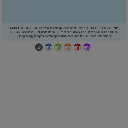
Leaflet
|
© Esri, HERE, Garmin, Intermap, increment P Corp., GEBCO, USGS, FAO, NPS,
NRCAN, GeoBase, IGN, Kadaster NL, Ordnance Survey, Esri Japan, METI, Esri China
(Hong Kong), © OpenStreetMap contributors, and the GIS User Community