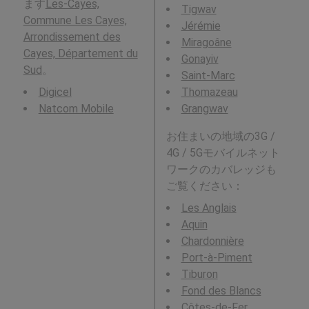
ます
Les-Cayes,
Tigwav
Commune Les Cayes,
Jérémie
Arrondissement des
Miragoâne
Cayes, Département du
Gonayiv
Sud
。
Saint-Marc
Digicel
Thomazeau
Natcom Mobile
Grangwav
お住まいの地域の3G /
4G / 5Gモバイルネット
ワークのカバレッジも
ご覧ください：
Les Anglais
Aquin
Chardonnière
Port-à-Piment
Tiburon
Fond des Blancs
Côtes-de-Fer