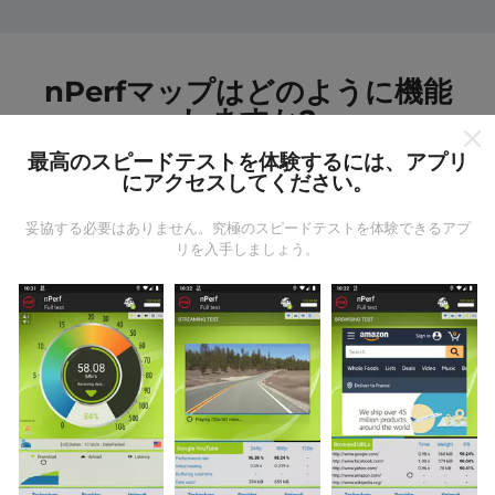
nPerfマップはどのように機能
しますか?
最高のスピードテストを体験するには、アプリ
にアクセスしてください。
妥協する必要はありません。究極のスピードテストを体験できるアプ
リを入手しましょう。
データはどこから来るのか?
データは、nPerfアプリのユーザーが実行したテストか
ら収集されます。これらは、現場で直接、実際の条件
で実施されるテストです。参加したい場合は、nPerfア
プリをスマートフォンにダウンロードするだけです。
データが多いほど、マップはより包括的になります！