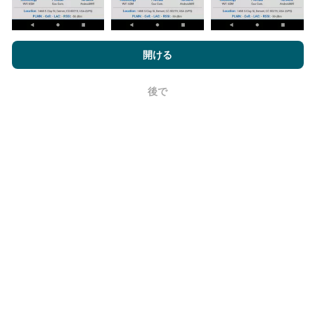
nPerf.comを閲覧することにより、お客様は
プライバシーおよびク
ッキーの使用ポリシー
およびnPerfテスト
エンドユーザーライセン
開ける
更新はどのように行われますか？
ス契約
同意します。
後で
ネットワークカバレッジマップは、ボットによって1時
OK
間ごとに自動的に更新されます。速度マップは
15分ご
とに更新
ます。データは2年間表示されます。 2年後、
最も古いデータが月に一度マップから削除されます。
信頼性と正確さはどのくらいですか?
テストはユーザーのデバイスで実施されます。位置情
報の精度は、テスト時のGPS信号の受信品質に依存し
ます。カバレッジデータについては、最大ジオロケー