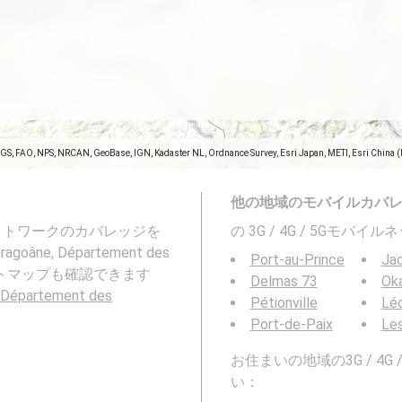
SGS, FAO, NPS, NRCAN, GeoBase, IGN, Kadaster NL, Ordnance Survey, Esri Japan, METI, Esri China 
他の地域のモバイルカバ
ネットワークのカバレッジを
の 3G / 4G / 5Gモ
ragoâne, Département des
Port-au-Prince
Ja
ートマップも確認できます
Delmas 73
Ok
, Département des
Pétionville
Lé
Port-de-Paix
Le
お住まいの地域の3G / 4
い：