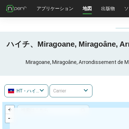
アプリケーション
地図
出版物
ソ
ハイチ、Miragoane, Miragoâne, Arro
Miragoane, Miragoâne, Arrondissemen
HT
- ハイチ
+
−