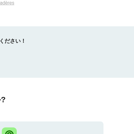
radères
てください！
?