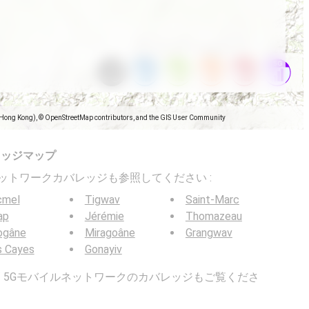
(Hong Kong), © OpenStreetMap contributors, and the GIS User Community
レッジマップ
バイルネットワークカバレッジも参照してください :
cmel
Tigwav
Saint-Marc
ap
Jérémie
Thomazeau
ogâne
Miragoâne
Grangwav
s Cayes
Gonayiv
G / 5Gモバイルネットワークのカバレッジもご覧くださ