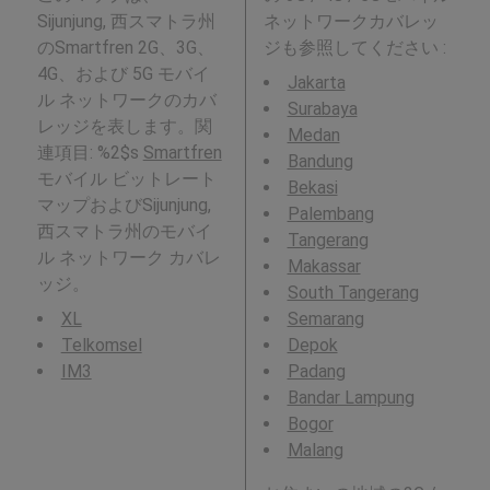
Sijunjung, 西スマトラ州
ネットワークカバレッ
のSmartfren 2G、3G、
ジも参照してください :
4G、および 5G モバイ
Jakarta
ル ネットワークのカバ
Surabaya
レッジを表します。関
Medan
連項目: %2$s
Smartfren
Bandung
モバイル ビットレート
Bekasi
マップおよびSijunjung,
Palembang
西スマトラ州のモバイ
Tangerang
ル ネットワーク カバレ
Makassar
ッジ。
South Tangerang
XL
Semarang
Telkomsel
Depok
IM3
Padang
Bandar Lampung
Bogor
Malang