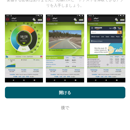
リを入手しましょう。
更新はどのように行われますか？
ネットワークカバレッジマップは、ボットによって1時
間ごとに自動的に更新されます。速度マップは
15分ご
とに更新
ます。データは2年間表示されます。 2年後、
最も古いデータが月に一度マップから削除されます。
nPerf.comを閲覧することにより、お客様は
プライバシーおよびク
ッキーの使用ポリシー
およびnPerfテスト
エンドユーザーライセン
開ける
ス契約
同意します。
後で
OK
信頼性と正確さはどのくらいですか?