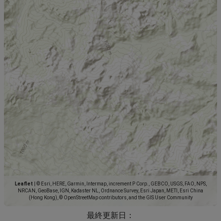
Leaflet
|
© Esri, HERE, Garmin, Intermap, increment P Corp., GEBCO, USGS, FAO, NPS,
NRCAN, GeoBase, IGN, Kadaster NL, Ordnance Survey, Esri Japan, METI, Esri China
(Hong Kong), © OpenStreetMap contributors, and the GIS User Community
最終更新日：