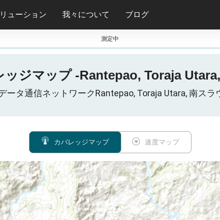
リューション
我々について
ブログ
測定中
Gカバレッジマップ -Rantepao, Toraja
ルデータ通信ネットワークRantepao, Toraja Utara, 南
カバレッジマップ
速度マップ