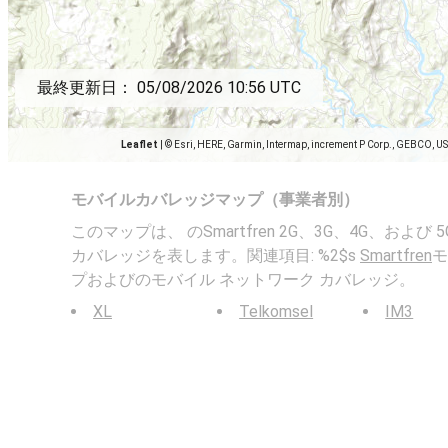
最終更新日：
05/08/2026 10:56 UTC
Leaflet
|
© Esri, HERE, Garmin, Intermap, increment P Corp., GEBCO, U
モバイルカバレッジマップ（事業者別）
このマップは、 のSmartfren 2G、3G、4G、および
カバレッジを表します。関連項目: %2$s
Smartfren
モ
プおよびのモバイル ネットワーク カバレッジ。
XL
Telkomsel
IM3