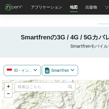
アプリケーション
地図
出版物
ソ
Smartfrenの3G / 4G / 5
Smartfrenモバイ
ID
- インドネシア
Smartfren
+
−