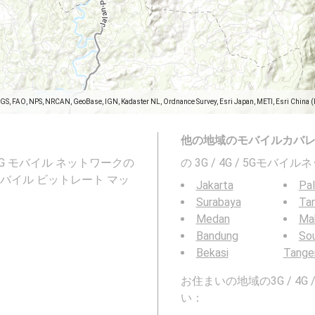
SGS, FAO, NPS, NRCAN, GeoBase, IGN, Kadaster NL, Ordnance Survey, Esri Japan, METI, Esri China 
他の地域のモバイルカバ
 5G モバイル ネットワークの
の 3G / 4G / 5Gモ
バイル ビットレート マッ
Jakarta
Pa
Surabaya
Ta
Medan
Ma
Bandung
So
Bekasi
Tange
お住まいの地域の3G / 4
い：