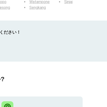
lopo
Watampone
Sinjai
lesong
Sengkang
てください！
?