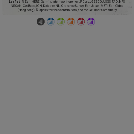
Leaflet
|
© Esri, HERE, Garmin, Intermap, increment P Corp., GEBCO, USGS, FAO, NPS,
NRCAN, GeoBase, IGN, Kadaster NL, Ordnance Survey, Esri Japan, METI, Esri China
(Hong Kong), © OpenStreetMap contributors, and the GIS User Community