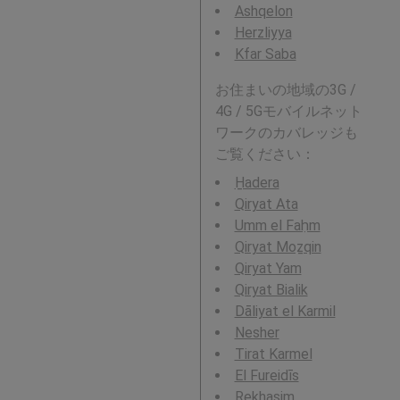
Ashqelon
Herzliyya
Kfar Saba
お住まいの地域の3G /
4G / 5Gモバイルネット
ワークのカバレッジも
ご覧ください：
H̱adera
Qiryat Ata
Umm el Faḥm
Qiryat Moẕqin
Qiryat Yam
Qiryat Bialik
Dāliyat el Karmil
Nesher
Tirat Karmel
El Fureidīs
Rekhasim