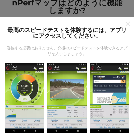
nPerfマップはどのように機能
しますか?
最高のスピードテストを体験するには、アプリ
にアクセスしてください。
妥協する必要はありません。究極のスピードテストを体験できるアプ
データはどこから来るのか?
リを入手しましょう。
データは、nPerfアプリのユーザーが実行したテストか
ら収集されます。これらは、現場で直接、実際の条件
で実施されるテストです。参加したい場合は、nPerfア
プリをスマートフォンにダウンロードするだけです。
データが多いほど、マップはより包括的になります！