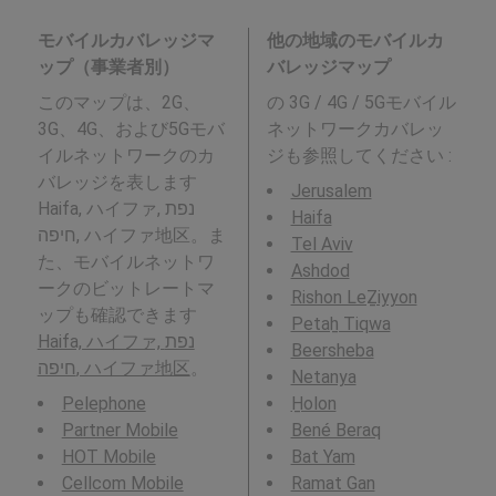
モバイルカバレッジマ
他の地域のモバイルカ
ップ（事業者別）
バレッジマップ
このマップは、2G、
の 3G / 4G / 5Gモバイル
3G、4G、および5Gモバ
ネットワークカバレッ
イルネットワークのカ
ジも参照してください :
バレッジを表します
Jerusalem
Haifa, ハイファ, נפת
Haifa
חיפה, ハイファ地区。ま
Tel Aviv
た、モバイルネットワ
Ashdod
ークのビットレートマ
Rishon LeẔiyyon
ップも確認できます
Petaẖ Tiqwa
Haifa, ハイファ, נפת
Beersheba
חיפה, ハイファ地区
。
Netanya
Pelephone
H̱olon
Partner Mobile
Bené Beraq
HOT Mobile
Bat Yam
Cellcom Mobile
Ramat Gan