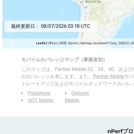
最終更新日：
08/07/2026 03:18 UTC
Leaflet
|
© Esri, HERE, Garmin, Intermap, increment P Corp., GEBCO, U
モバイルカバレッジマップ（事業者別）
このマップは、Partner Mobile 2G、3G、4G、
のカバレッジを表します。また、
Partner Mobile
モバ
トレートマップおよびモバイルネットワークカバレ
Pelephone
Cellcom
HOT Mobile
Mobile
nPerf