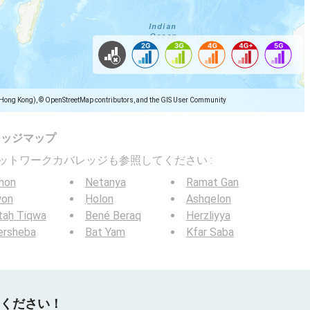
(Hong Kong), © OpenStreetMap contributors, and the GIS User Community
レッジマップ
バイルネットワークカバレッジも参照してください :
hon
Netanya
Ramat Gan
yon
H̱olon
Ashqelon
taẖ Tiqwa
Bené Beraq
Herzliyya
ersheba
Bat Yam
Kfar Saba
てください！