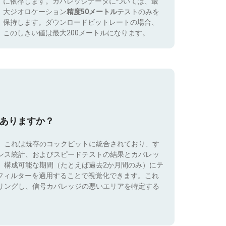
に依存します。カバレッジデータについては、最
大ジオロケーション
精度50メートル
テストのみを
保持します。ダウンロードビットレートの場合、
このしきい値は最大200メートルになります。
はありますか？
。これは既存のコックピットに統合されており、す
ンス統計、およびスピードテストの結果とカバレッ
、構成可能な期間（たとえば過去2か月間のみ）にテ
）でフィルターを適用することで視覚化できます。これ
リングし、信号カバレッジの悪いエリアを特定する