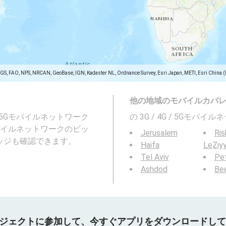
SGS, FAO, NPS, NRCAN, GeoBase, IGN, Kadaster NL, Ordnance Survey, Esri Japan, METI, Esri China 
他の地域のモバイルカバ
および5Gモバイルネットワーク
の 3G / 4G / 5Gモ
イルネットワークのビッ
Jerusalem
Ris
ッジも確認できます。
Haifa
LeẔiy
Tel Aviv
Pe
Ashdod
Be
プロジェクトに参加して、今すぐアプリをダウンロードし