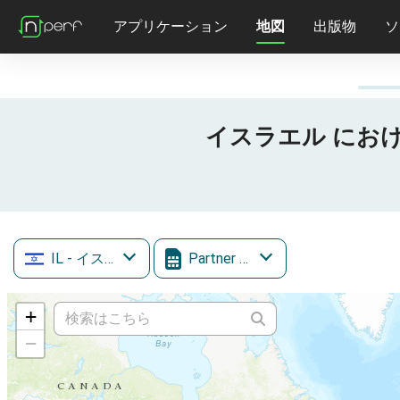
アプリケーション
地図
出版物
ソ
イスラエル における P
IL
- イスラエル
Partner Mobile
+
−