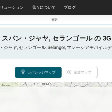
リューション
我々について
ブログ
測定中
s, スバン・ジャヤ, セランゴール の 3G 
, スバン・ジャヤ, セランゴール, Selangor, マレーシアモ
カバレッジマップ
速度マップ