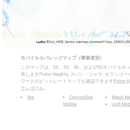
Leaflet
|
© Esri, HERE, Garmin, Intermap, increment P Corp., GEBCO, US
モバイルカバレッジマップ（事業者別）
このマップは、2G、3G、4G、および5Gモバイル
表しますPutra-Heights, スバン・ジャヤ, セラ
ワークのビットレートマップも確認できます
Putra
ランゴール
。
Yes
CelcomDigi
Maxis Mo
Mobile
Unifi Mob