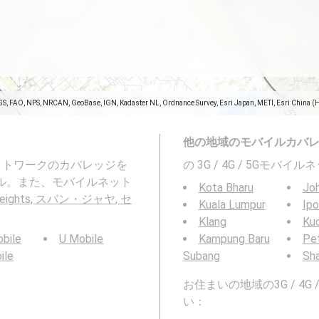
GS, FAO, NPS, NRCAN, GeoBase, IGN, Kadaster NL, Ordnance Survey, Esri Japan, METI, Esri China (
他の地域のモバイルカバ
ネットワークのカバレッジを
の 3G / 4G / 5Gモ
ンゴール。また、モバイルネット
Kota Bharu
Joh
-Heights, スバン・ジャヤ, セ
Kuala Lumpur
Ipo
Klang
Ku
bile
U Mobile
Kampung Baru
Pet
ile
Subang
Sh
お住まいの地域の3G / 4
い：