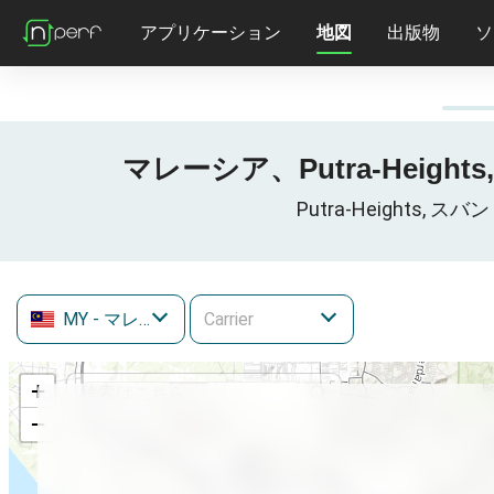
アプリケーション
地図
出版物
ソ
マレーシア、Putra-Height
Putra-Heights
MY
- マレーシア
+
−