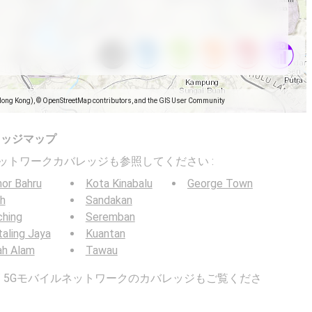
Hong Kong), © OpenStreetMap contributors, and the GIS User Community
レッジマップ
バイルネットワークカバレッジも参照してください :
or Bahru
Kota Kinabalu
George Town
h
Sandakan
ching
Seremban
aling Jaya
Kuantan
ah Alam
Tawau
G / 5Gモバイルネットワークのカバレッジもご覧くださ