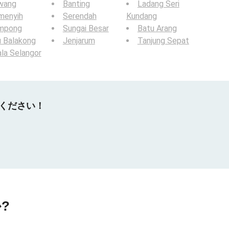
wang
Banting
Ladang Seri
menyih
Serendah
Kundang
mpong
Sungai Besar
Batu Arang
u Balakong
Jenjarum
Tanjung Sepat
la Selangor
てください！
?