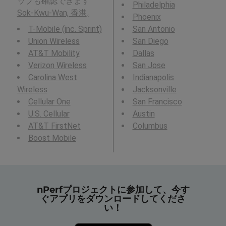
ップも確認できます
Philadelphia
Sok-Kwu-Wan, 香港
。
Phoenix
T-Mobile (inc. Sprint)
San Antonio
Union Wireless
San Diego
AT&T Mobility
Dallas
Verizon Wireless
San Jose
Carolina West
Indianapolis
Wireless
Jacksonville
Cellular One
San Francisco
U.S. Cellular
Austin
AT&T FirstNet
Columbus
Boost Mobile
nPerfプロジェクトに参加して、今す
ぐアプリをダウンロードしてくださ
い！