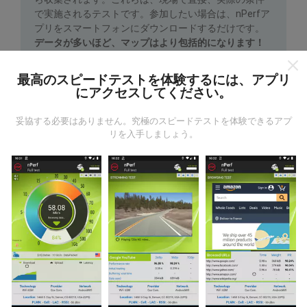
で実施されるテストです。参加したい場合は、nPerfア
プリをスマートフォンにダウンロードするだけです。
データが多いほど、マップはより包括的になります！
最高のスピードテストを体験するには、アプリ
にアクセスしてください。
妥協する必要はありません。究極のスピードテストを体験できるアプ
リを入手しましょう。
更新はどのように行われますか？
ネットワークカバレッジマップは、ボットによって1時
間ごとに自動的に更新されます。速度マップは
15分ご
とに更新
ます。データは2年間表示されます。 2年後、
最も古いデータが月に一度マップから削除されます。