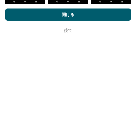
nPerf.comを閲覧することにより、お客様は
プライバシーおよびク
信頼性と正確さはどのくらいですか?
ッキーの使用ポリシー
およびnPerfテスト
エンドユーザーライセン
開ける
ス契約
同意します。
テストはユーザーのデバイスで実施されます。位置情
報の精度は、テスト時のGPS信号の受信品質に依存し
後で
OK
ます。カバレッジデータについては、最大ジオロケー
ション
精度50メートル
テストのみを保持します。ダウ
ンロードビットレートの場合、このしきい値は最大200
メートルになります。
生データを取得するにはどうすればよいで
すか？
ネットワーク カバレッジ データまたは nPerf テスト
(ビットレート、遅延、ブラウジング、ビデオ ストリー