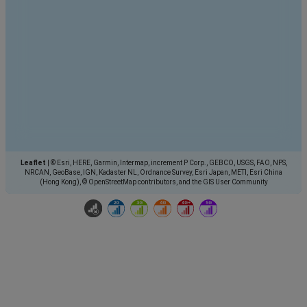
Leaflet
|
© Esri, HERE, Garmin, Intermap, increment P Corp., GEBCO, USGS, FAO, NPS,
NRCAN, GeoBase, IGN, Kadaster NL, Ordnance Survey, Esri Japan, METI, Esri China
(Hong Kong), © OpenStreetMap contributors, and the GIS User Community