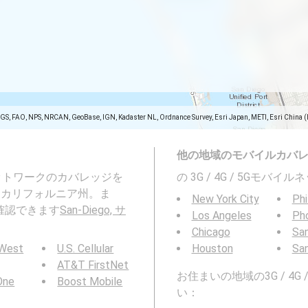
SGS, FAO, NPS, NRCAN, GeoBase, IGN, Kadaster NL, Ordnance Survey, Esri Japan, METI, Esri China 
他の地域のモバイルカバ
ネットワークのカバレッジを
の 3G / 4G / 5Gモ
unty, カリフォルニア州。ま
New York City
Phi
確認できます
San-Diego, サ
Los Angeles
Ph
Chicago
San
 West
U.S. Cellular
Houston
Sa
AT&T FirstNet
お住まいの地域の3G / 4
 One
Boost Mobile
い：