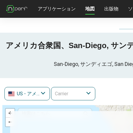
アプリケーション
地図
出版物
ソ
アメリカ合衆国、San-Diego, サンディエ
San-Diego, サンディエゴ, San
US
- アメリカ合衆国
+
−