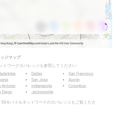
(Hong Kong), © OpenStreetMap contributors, and the GIS User Community
レッジマップ
バイルネットワークカバレッジも参照してください :
ladelphia
Dallas
San Francisco
oenix
San Jose
Austin
 Antonio
Indianapolis
Columbus
n Diego
Jacksonville
G / 5Gモバイルネットワークのカバレッジもご覧くださ