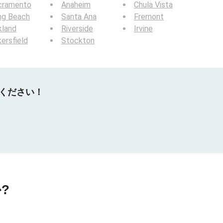
cramento
Anaheim
Chula Vista
ng Beach
Santa Ana
Fremont
kland
Riverside
Irvine
ersfield
Stockton
てください！
?