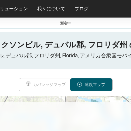
リューション
我々について
ブログ
測定中
ジャクソンビル, デュバル郡, フロリダ州 の 
クソンビル, デュバル郡, フロリダ州, Florida, アメリカ合
カバレッジマップ
速度マップ