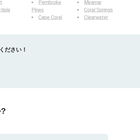
t
Pembroke
Miramar
rdale
Pines
Coral Springs
Cape Coral
Clearwater
てください！
?