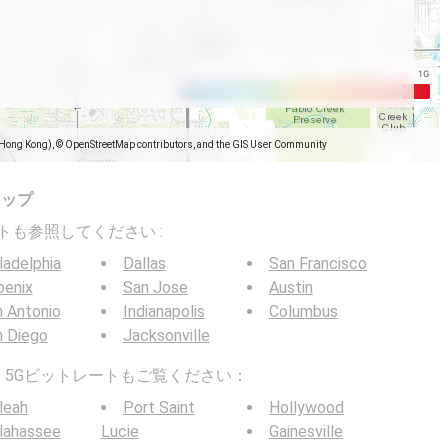
(Hong Kong), © OpenStreetMap contributors, and the GIS User Community
マップ
トレートも参照してください :
ladelphia
Dallas
San Francisco
oenix
San Jose
Austin
 Antonio
Indianapolis
Columbus
n Diego
Jacksonville
G / 5Gビットレートもご覧ください：
leah
Port Saint
Hollywood
lahassee
Lucie
Gainesville