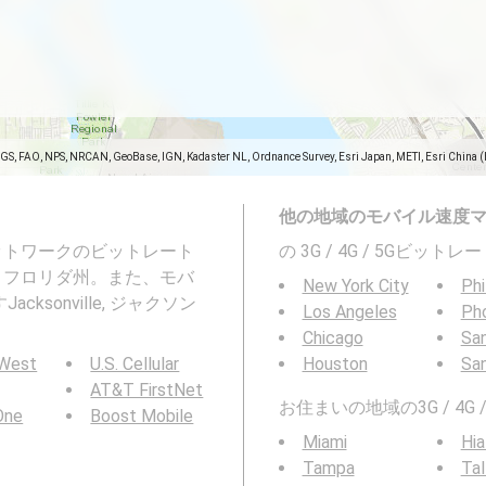
SGS, FAO, NPS, NRCAN, GeoBase, IGN, Kadaster NL, Ordnance Survey, Esri Japan, METI, Esri China 
他の地域のモバイル速度
ネットワークのビットレート
の 3G / 4G / 5Gビッ
ル郡, フロリダ州。また、モバ
New York City
Phi
onville, ジャクソン
Los Angeles
Ph
Chicago
San
 West
U.S. Cellular
Houston
Sa
AT&T FirstNet
お住まいの地域の3G / 4
 One
Boost Mobile
Miami
Hia
Tampa
Tal