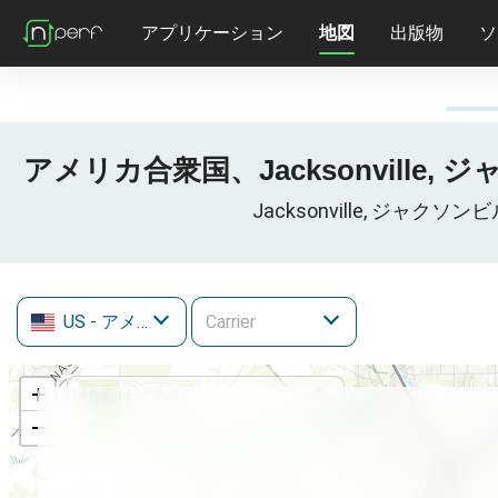
アプリケーション
地図
出版物
ソ
アメリカ合衆国、Jacksonville, 
Jacksonville, ジャ
US
- アメリカ合衆国
+
−