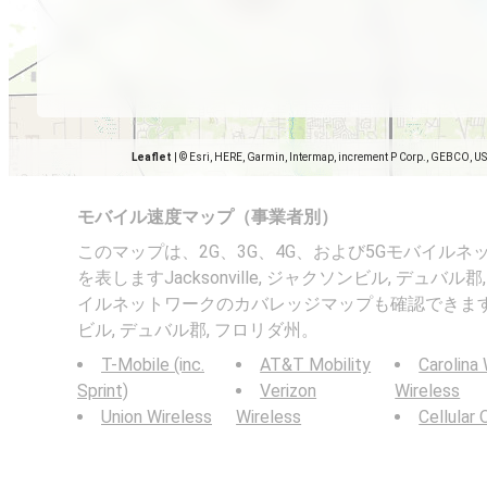
Leaflet
|
© Esri, HERE, Garmin, Intermap, increment P Corp., GEBCO, U
モバイル速度マップ（事業者別）
このマップは、2G、3G、4G、および5Gモバイル
を表しますJacksonville, ジャクソンビル, デュバ
イルネットワークのカバレッジマップも確認できますJacks
ビル, デュバル郡, フロリダ州。
T-Mobile (inc.
AT&T Mobility
Carolina
Sprint)
Verizon
Wireless
Union Wireless
Wireless
Cellular