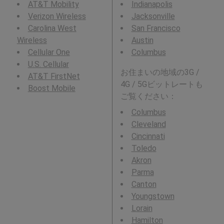
AT&T Mobility
Indianapolis
Verizon Wireless
Jacksonville
Carolina West
San Francisco
Wireless
Austin
Cellular One
Columbus
U.S. Cellular
お住まいの地域の3G /
AT&T FirstNet
4G / 5Gビットレートも
Boost Mobile
ご覧ください：
Columbus
Cleveland
Cincinnati
Toledo
Akron
Parma
Canton
Youngstown
Lorain
Hamilton