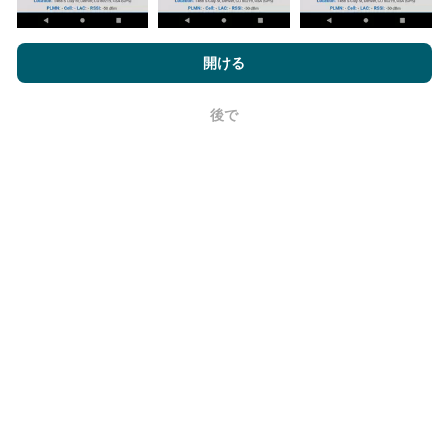
nPerf.comを閲覧することにより、お客様は
プライバシーおよびク
更新はどのように行われますか？
ッキーの使用ポリシー
およびnPerfテスト
エンドユーザーライセン
開ける
ス契約
同意します。
ネットワークカバレッジマップは、ボットによって1時
後で
間ごとに自動的に更新されます。速度マップは
15分ご
OK
とに更新
ます。データは2年間表示されます。 2年後、
最も古いデータが月に一度マップから削除されます。
信頼性と正確さはどのくらいですか?
テストはユーザーのデバイスで実施されます。位置情
報の精度は、テスト時のGPS信号の受信品質に依存し
ます。カバレッジデータについては、最大ジオロケー
ション
精度50メートル
テストのみを保持します。ダウ
ンロードビットレートの場合、このしきい値は最大200