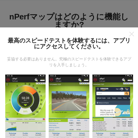
nPerfマップはどのように機能し
ますか?
最高のスピードテストを体験するには、アプリ
にアクセスしてください。
妥協する必要はありません。究極のスピードテストを体験できるアプ
リを入手しましょう。
データはどこから来るのか?
データは、nPerfアプリのユーザーが実行したテストか
ら収集されます。これらは、現場で直接、実際の条件
で実施されるテストです。参加したい場合は、nPerfア
プリをスマートフォンにダウンロードするだけです。
データが多いほど、マップはより包括的になります！