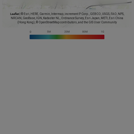
Leaflet
|
© Esri, HERE, Garmin, Intermap, increment P Corp., GEBCO, USGS, FAO, NPS,
NRCAN, GeoBase, IGN, Kadaster NL, Ordnance Survey, Esri Japan, METI, Esri China
(Hong Kong), © OpenStreetMap contributors, and the GIS User Community