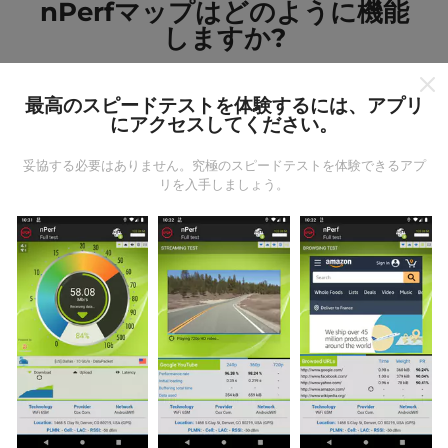
nPerfマップはどのように機能
しますか?
最高のスピードテストを体験するには、アプリ
にアクセスしてください。
妥協する必要はありません。究極のスピードテストを体験できるアプ
データはどこから来るのか?
リを入手しましょう。
データは、nPerfアプリのユーザーが実行したテストか
ら収集されます。これらは、現場で直接、実際の条件
で実施されるテストです。参加したい場合は、nPerfア
プリをスマートフォンにダウンロードするだけです。
データが多いほど、マップはより包括的になります！