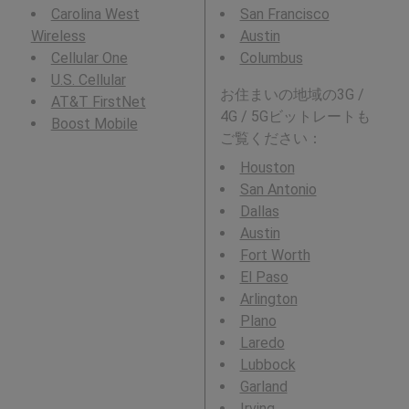
Carolina West
San Francisco
Wireless
Austin
Cellular One
Columbus
U.S. Cellular
お住まいの地域の3G /
AT&T FirstNet
4G / 5Gビットレートも
Boost Mobile
ご覧ください：
Houston
San Antonio
Dallas
Austin
Fort Worth
El Paso
Arlington
Plano
Laredo
Lubbock
Garland
Irving