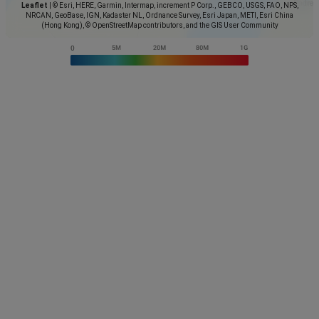
Leaflet
|
© Esri, HERE, Garmin, Intermap, increment P Corp., GEBCO, USGS, FAO, NPS,
NRCAN, GeoBase, IGN, Kadaster NL, Ordnance Survey, Esri Japan, METI, Esri China
(Hong Kong), © OpenStreetMap contributors, and the GIS User Community