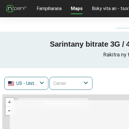
Fampiharana
Maps
Boky vita an - tsor
Sarintany bitrate 3G /
Rakitra ny
US
- United States
+
−