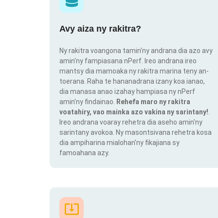
Avy aiza ny rakitra?
Ny rakitra voangona tamin'ny andrana dia azo avy
amin'ny fampiasana nPerf. Ireo andrana ireo
mantsy dia mamoaka ny rakitra marina teny an-
toerana. Raha te hananadrana izany koa ianao,
dia manasa anao izahay hampiasa ny nPerf
amin'ny findainao.
Rehefa maro ny rakitra
voatahiry, vao mainka azo vakina ny sarintany!
.
Ireo andrana voaray rehetra dia aseho amin'ny
sarintany avokoa. Ny masontsivana rehetra kosa
dia ampiharina mialohan'ny fikajiana sy
famoahana azy.