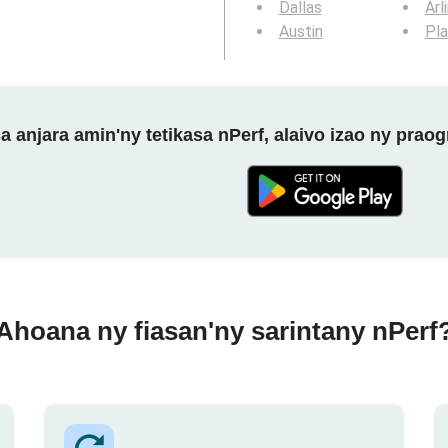
Dallas
Arl
Austin
Pl
a anjara amin'ny tetikasa nPerf, alaivo izao ny prao
Ahoana ny fiasan'ny sarintany nPerf