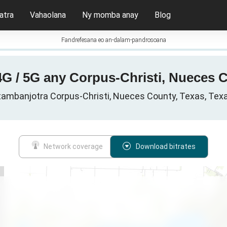
atra
Vahaolana
Ny momba anay
Blog
Fandrefesana eo an-dalam-pandrosoana
 4G / 5G any Corpus-Christi, Nueces 
 tambanjotra Corpus-Christi, Nueces County, Texas, Texa
Network coverage
Download bitrates