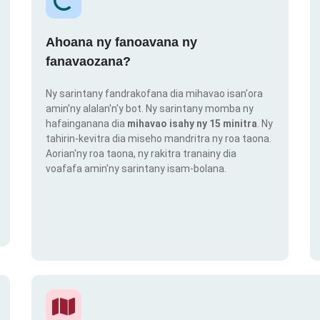
Ahoana ny fanoavana ny
fanavaozana?
Ny sarintany fandrakofana dia mihavao isan'ora
amin'ny alalan'n'y bot. Ny sarintany momba ny
hafainganana dia
mihavao isahy ny 15 minitra
. Ny
tahirin-kevitra dia miseho mandritra ny roa taona.
Aorian'ny roa taona, ny rakitra tranainy dia
voafafa amin'ny sarintany isam-bolana.