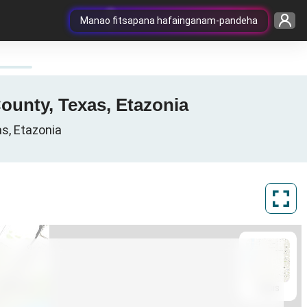
Manao fitsapana hafainganam-pandeha
County, Texas, Etazonia
s, Etazonia
ArcGIS