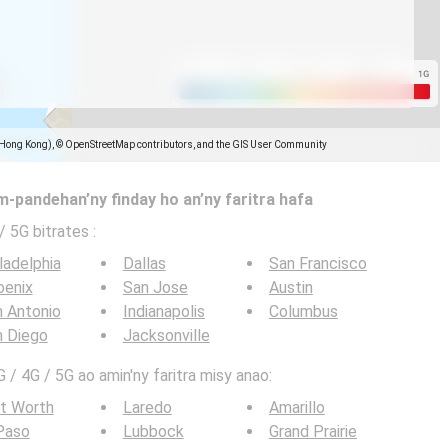
(Hong Kong), © OpenStreetMap contributors, and the GIS User Community
-pandehan’ny finday ho an’ny faritra hafa
 / 5G bitrates
:
ladelphia
Dallas
San Francisco
oenix
San Jose
Austin
 Antonio
Indianapolis
Columbus
n Diego
Jacksonville
 / 4G / 5G ao amin'ny faritra misy anao:
t Worth
Laredo
Amarillo
Paso
Lubbock
Grand Prairie