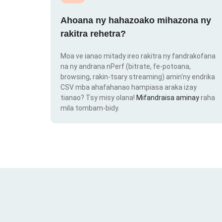
Ahoana ny hahazoako mihazona ny
rakitra rehetra?
Moa ve ianao mitady ireo rakitra ny fandrakofana
na ny andrana nPerf (bitrate, fe-potoana,
browsing, rakin-tsary streaming) amin'ny endrika
CSV mba ahafahanao hampiasa araka izay
tianao? Tsy misy olana!
Mifandraisa aminay
raha
mila tombam-bidy.