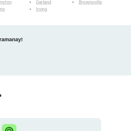
ington
Garland
Brownsville
ano
Irving
gramanay!
?