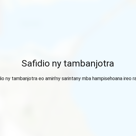
Safidio ny tambanjotra
dio ny tambanjotra eo amin'ny sarintany mba hampisehoana ireo ra