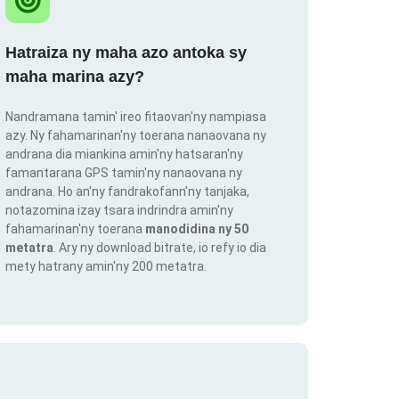
Hatraiza ny maha azo antoka sy
maha marina azy?
Nandramana tamin' ireo fitaovan'ny nampiasa
azy. Ny fahamarinan'ny toerana nanaovana ny
andrana dia miankina amin'ny hatsaran'ny
famantarana GPS tamin'ny nanaovana ny
andrana. Ho an'ny fandrakofann'ny tanjaka,
notazomina izay tsara indrindra amin'ny
fahamarinan'ny toerana
manodidina ny 50
metatra
. Ary ny download bitrate, io refy io dia
mety hatrany amin'ny 200 metatra.