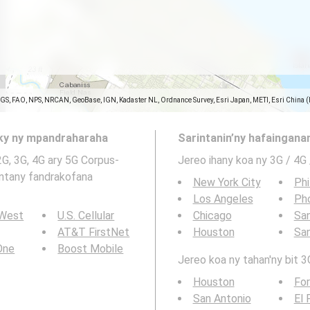
SGS, FAO, NPS, NRCAN, GeoBase, IGN, Kadaster NL, Ordnance Survey, Esri Japan, METI, Esri China 
aky ny mpandraharaha
Sarintanin’ny hafainganam
2G, 3G, 4G ary 5G Corpus-
Jereo ihany koa ny 3G / 4G
rintany fandrakofana
New York City
Phi
Los Angeles
Ph
 West
U.S. Cellular
Chicago
San
AT&T FirstNet
Houston
Sa
 One
Boost Mobile
Jereo koa ny tahan'ny bit 3G
Houston
For
San Antonio
El 