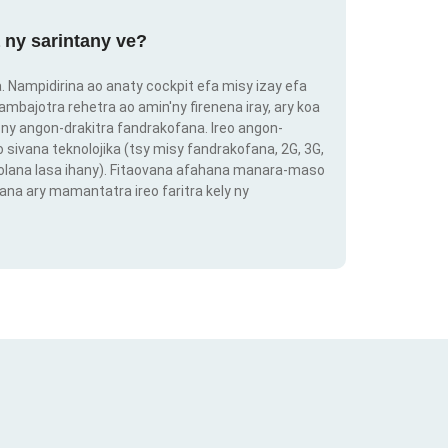
 ny sarintany ve?
ra. Nampidirina ao anaty cockpit efa misy izay efa
ambajotra rehetra ao amin'ny firenena iray, ary koa
ny angon-drakitra fandrakofana. Ireo angon-
o sivana teknolojika (tsy misy fandrakofana, 2G, 3G,
 volana lasa ihany). Fitaovana afahana manara-maso
ana ary mamantatra ireo faritra kely ny