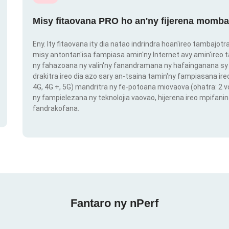
Misy fitaovana PRO ho an'ny fijerena momba
Eny. Ity fitaovana ity dia natao indrindra hoan'ireo tambajot
misy antontan'isa fampiasa amin'ny Internet avy amin'ireo t
ny fahazoana ny valin'ny fanandramana ny hafainganana sy 
drakitra ireo dia azo sary an-tsaina tamin'ny fampiasana ire
4G, 4G +, 5G) mandritra ny fe-potoana miovaova (ohatra: 2
ny fampielezana ny teknolojia vaovao, hijerena ireo mpifanin
fandrakofana.
Fantaro ny nPerf