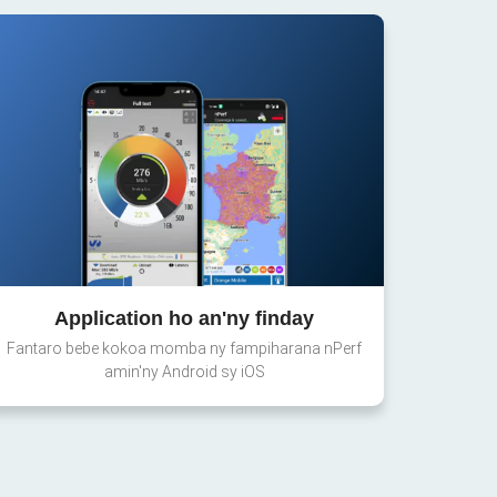
Application ho an'ny finday
Fantaro bebe kokoa momba ny fampiharana nPerf
amin'ny Android sy iOS