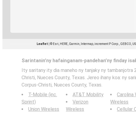
Leaflet
|
© Esri, HERE, Garmin, Intermap, increment P Corp., GEBCO, U
Sarintanin’ny hafainganam-pandehan’ny finday is
Ity saritany ity dia maneho ny tanjaky ny tambanjotra 
Christi, Nueces County, Texas. Jereo ihany koa: ny sa
Corpus-Christi, Nueces County, Texas.
T-Mobile (inc.
AT&T Mobility
Carolina
Sprint)
Verizon
Wireless
Union Wireless
Wireless
Cellular