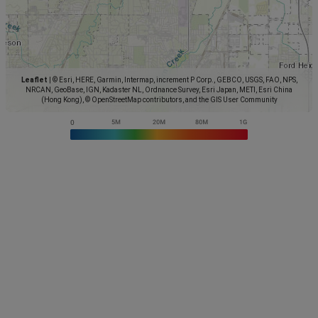
Leaflet
|
© Esri, HERE, Garmin, Intermap, increment P Corp., GEBCO, USGS, FAO, NPS,
NRCAN, GeoBase, IGN, Kadaster NL, Ordnance Survey, Esri Japan, METI, Esri China
(Hong Kong), © OpenStreetMap contributors, and the GIS User Community