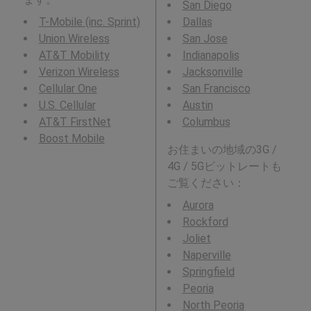
San Diego
T-Mobile (inc. Sprint)
Dallas
Union Wireless
San Jose
AT&T Mobility
Indianapolis
Verizon Wireless
Jacksonville
Cellular One
San Francisco
U.S. Cellular
Austin
AT&T FirstNet
Columbus
Boost Mobile
お住まいの地域の3G /
4G / 5Gビットレートも
ご覧ください：
Aurora
Rockford
Joliet
Naperville
Springfield
Peoria
North Peoria