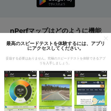
nPerfマップはどのように機能
しますか?
最高のスピードテストを体験するには、アプリ
にアクセスしてください。
妥協する必要はありません。究極のスピードテストを体験できるアプ
リを入手しましょう。
データはどこから来るのか?
データは、nPerfアプリのユーザーが実行したテストか
ら収集されます。これらは、現場で直接、実際の条件
で実施されるテストです。参加したい場合は、nPerfア
プリをスマートフォンにダウンロードするだけです。
データが多いほど、マップはより包括的になります！