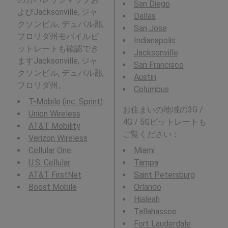
San Diego
よびJacksonville, ジャ
Dallas
クソンビル, デュバル郡,
San Jose
フロリダ州モバイルビ
Indianapolis
ットレートも確認でき
Jacksonville
ますJacksonville, ジャ
San Francisco
クソンビル, デュバル郡,
Austin
フロリダ州。
Columbus
T-Mobile (inc. Sprint)
お住まいの地域の3G /
Union Wireless
4G / 5Gビットレートも
AT&T Mobility
ご覧ください：
Verizon Wireless
Cellular One
Miami
U.S. Cellular
Tampa
AT&T FirstNet
Saint Petersburg
Boost Mobile
Orlando
Hialeah
Tallahassee
Fort Lauderdale