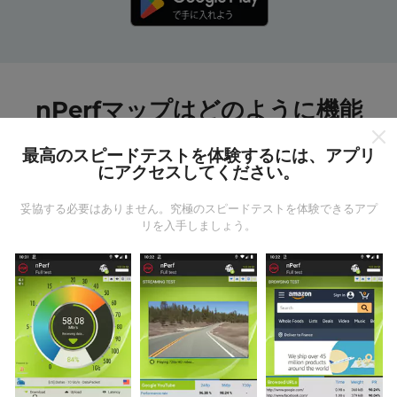
nPerfマップはどのように機能
しますか?
最高のスピードテストを体験するには、アプリ
にアクセスしてください。
妥協する必要はありません。究極のスピードテストを体験できるアプ
リを入手しましょう。
データはどこから来るのか?
データは、nPerfアプリのユーザーが実行したテストか
ら収集されます。これらは、現場で直接、実際の条件
で実施されるテストです。参加したい場合は、nPerfア
プリをスマートフォンにダウンロードするだけです。
データが多いほど、マップはより包括的になります！