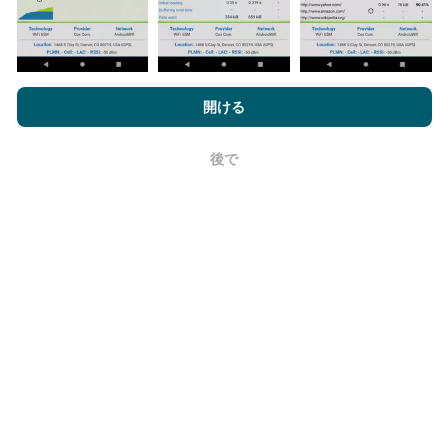
nPerf.comを閲覧することにより、お客様は
プライバシーおよびク
ッキーの使用ポリシー
およびnPerfテスト
エンドユーザーライセン
開ける
更新はどのように行われますか？
ス契約
同意します。
後で
OK
ネットワークカバレッジマップは、ボットによって1時
間ごとに自動的に更新されます。速度マップは
15分ご
とに更新
ます。データは2年間表示されます。 2年後、
最も古いデータが月に一度マップから削除されます。
信頼性と正確さはどのくらいですか?
テストはユーザーのデバイスで実施されます。位置情