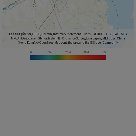
Leaflet
|
© Esri, HERE, Garmin, Intermap, increment P Corp., GEBCO, USGS, FAO, NPS,
NRCAN, GeoBase, IGN, Kadaster NL, Ordnance Survey, Esri Japan, METI, Esri China
(Hong Kong), © OpenStreetMap contributors, and the GIS User Community