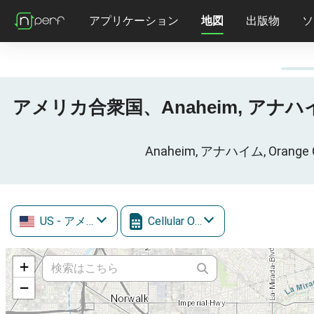
アプリケーション
地図
出版物
ソ
アメリカ合衆国、Anaheim, アナハイム, O
Anaheim, アナハイム, Ora
US
- アメリカ合衆国
Cellular One
+
−