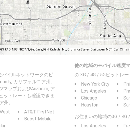
SGS, FAO, NPS, NRCAN, GeoBase, IGN, Kadaster NL, Ordnance Survey, Esri Japan, METI, Esri China 
他の地域のモバイル速度
び5Gモバイルネットワークのビ
の 3G / 4G / 5Gビッ
County, カリフォルニア州。
New York City
Phi
プおよびAnaheim, ア
Los Angeles
Ph
バイルビットレートも確認できま
Chicago
San
ルニア州。
Houston
Sa
 West
AT&T FirstNet
お住まいの地域の3G / 4
Boost Mobile
ular
Los Angeles
Fr