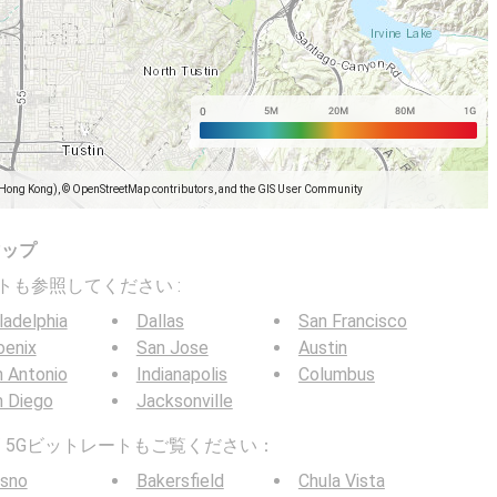
(Hong Kong), © OpenStreetMap contributors, and the GIS User Community
マップ
トレートも参照してください :
ladelphia
Dallas
San Francisco
oenix
San Jose
Austin
 Antonio
Indianapolis
Columbus
n Diego
Jacksonville
G / 5Gビットレートもご覧ください：
esno
Bakersfield
Chula Vista