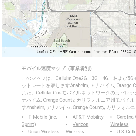
Leaflet
|
© Esri, HERE, Garmin, Intermap, increment P Corp., GEBCO, U
モバイル速度マップ（事業者別）
このマップは、Cellular One2G、3G、4G、およ
ットレートを表しますAnaheim, アナハイム, Orange 
また、
Cellular One
モバイルネットワークのカバレッジマッ
ナハイム, Orange County, カリフォルニア州モ
すAnaheim, アナハイム, Orange County, カリフォ
T-Mobile (inc.
AT&T Mobility
Carolina
Sprint)
Verizon
Wireless
Union Wireless
Wireless
U.S. Cell