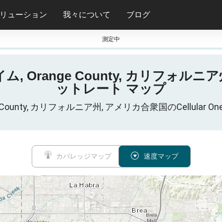
リューション
我々について
ブログ
測定中
range County, カリフォルニア州 の Cel
ットレート マップ
nge County, カリフォルニア州, アメリカ合衆国のCellul
カバレッジマップ
速度マップ