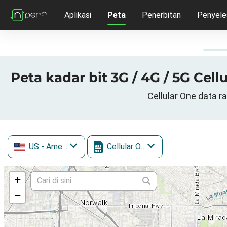
Aplikasi
Peta
Penerbitan
Penyele
Peta kadar bit 3G / 4G / 5G Cel
Cellular One data r
US
- Amerika Syarikat
Cellular One
+
−