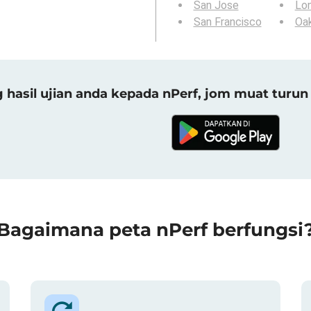
San Jose
Lo
San Francisco
Oa
asil ujian anda kepada nPerf, jom muat turun 
Bagaimana peta nPerf berfungsi