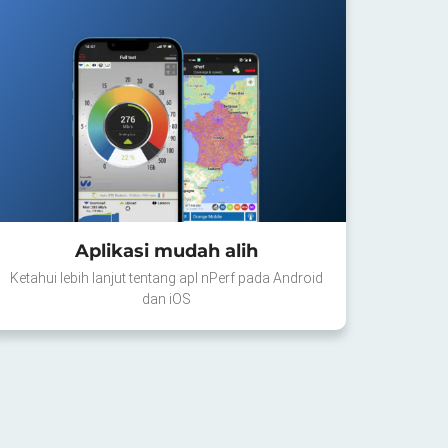
Aplikasi mudah alih
Ketahui lebih lanjut tentang apl nPerf pada Android
dan iOS