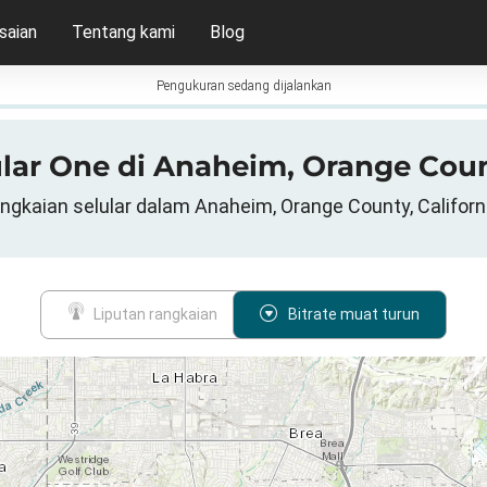
saian
Tentang kami
Blog
Pengukuran sedang dijalankan
lular One di Anaheim, Orange Coun
angkaian selular dalam Anaheim, Orange County, Californ
Liputan rangkaian
Bitrate muat turun