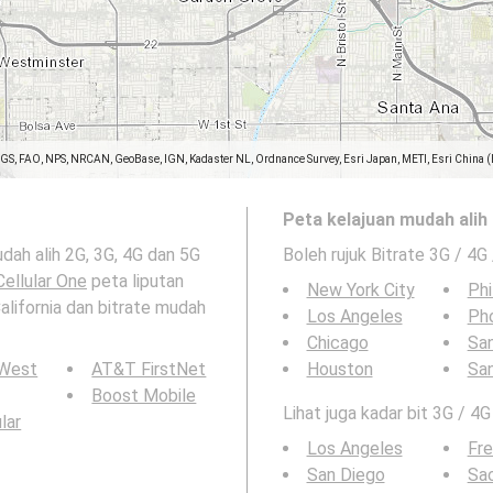
SGS, FAO, NPS, NRCAN, GeoBase, IGN, Kadaster NL, Ordnance Survey, Esri Japan, METI, Esri China 
Peta kelajuan mudah alih 
udah alih 2G, 3G, 4G dan 5G
Boleh rujuk Bitrate 3G / 4G
Cellular One
peta liputan
New York City
Phi
alifornia dan bitrate mudah
Los Angeles
Ph
Chicago
San
 West
AT&T FirstNet
Houston
Sa
Boost Mobile
Lihat juga kadar bit 3G / 4G
ular
Los Angeles
Fr
San Diego
Sa