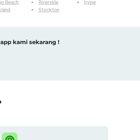
ng Beach
Riverside
Irvine
kland
Stockton
app kami sekarang !
?