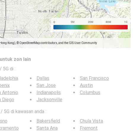
(Hong Kong), © OpenStreetMap contributors, and the GIS User Community
untuk zon lain
 / 5G di
:
ladelphia
Dallas
San Francisco
oenix
San Jose
Austin
 Antonio
Indianapolis
Columbus
n Diego
Jacksonville
 / 5G di kawasan anda :
esno
Bakersfield
Chula Vista
cramento
Santa Ana
Fremont