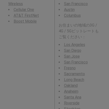
Wireless
San Francisco
Cellular One
Austin
AT&T FirstNet
Columbus
Boost Mobile
お住まいの地域の3G /
4G / 5Gビットレートも
ご覧ください：
Los Angeles
San Diego
San Jose
San Francisco
Fresno
Sacramento
Long Beach
Oakland
Anaheim
Santa Ana
Riverside
Stockton