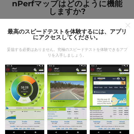
nPerfマップはどのように機能
しますか?
最高のスピードテストを体験するには、アプリ
にアクセスしてください。
妥協する必要はありません。究極のスピードテストを体験できるアプ
データはどこから来るのか?
リを入手しましょう。
データは、nPerfアプリのユーザーが実行したテストか
ら収集されます。これらは、現場で直接、実際の条件
で実施されるテストです。参加したい場合は、nPerfア
プリをスマートフォンにダウンロードするだけです。
データが多いほど、マップはより包括的になります！