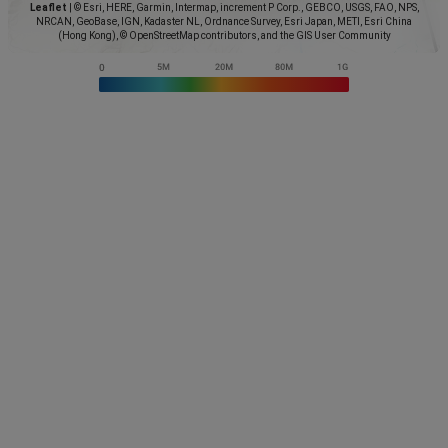
Leaflet
|
© Esri, HERE, Garmin, Intermap, increment P Corp., GEBCO, USGS, FAO, NPS,
NRCAN, GeoBase, IGN, Kadaster NL, Ordnance Survey, Esri Japan, METI, Esri China
(Hong Kong), © OpenStreetMap contributors, and the GIS User Community