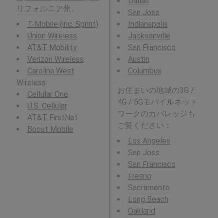
Dallas
リフォルニア州
。
San Jose
T-Mobile (inc. Sprint)
Indianapolis
Union Wireless
Jacksonville
AT&T Mobility
San Francisco
Verizon Wireless
Austin
Carolina West
Columbus
Wireless
お住まいの地域の3G /
Cellular One
4G / 5Gモバイルネット
U.S. Cellular
ワークのカバレッジも
AT&T FirstNet
ご覧ください：
Boost Mobile
Los Angeles
San Jose
San Francisco
Fresno
Sacramento
Long Beach
Oakland