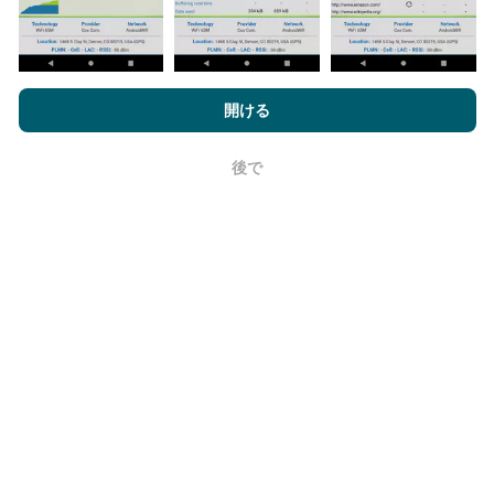
nPerf.comを閲覧することにより、お客様は
プライバシーおよびク
ッキーの使用ポリシー
およびnPerfテスト
エンドユーザーライセン
開ける
ス契約
同意します。
更新はどのように行われますか？
後で
OK
ネットワークカバレッジマップは、ボットによって1時
間ごとに自動的に更新されます。速度マップは
15分ご
とに更新
ます。データは2年間表示されます。 2年後、
最も古いデータが月に一度マップから削除されます。
信頼性と正確さはどのくらいですか?
テストはユーザーのデバイスで実施されます。位置情