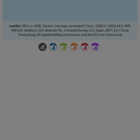
Leaflet
|
© Esri, HERE, Garmin, Intermap, increment P Corp., GEBCO, USGS, FAO, NPS,
NRCAN, GeoBase, IGN, Kadaster NL, Ordnance Survey, Esri Japan, METI, Esri China
(Hong Kong), © OpenStreetMap contributors, and the GIS User Community