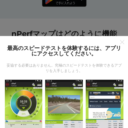
nPerfマップはどのように機能
しますか?
最高のスピードテストを体験するには、アプリ
にアクセスしてください。
妥協する必要はありません。究極のスピードテストを体験できるアプ
リを入手しましょう。
データはどこから来るのか?
データは、nPerfアプリのユーザーが実行したテストか
ら収集されます。これらは、現場で直接、実際の条件
で実施されるテストです。参加したい場合は、nPerfア
プリをスマートフォンにダウンロードするだけです。
データが多いほど、マップはより包括的になります！