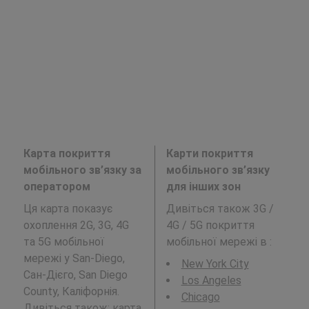
Карта покриття
Карти покриття
мобільного зв’язку за
мобільного зв’язку
оператором
для інших зон
Ця карта показує
Дивіться також 3G /
охоплення 2G, 3G, 4G
4G / 5G покриття
та 5G мобільної
мобільної мережі в
:
мережі у San-Diego,
New York City
Сан-Дієго, San Diego
Los Angeles
County, Каліфорнія.
Chicago
Дивіться також: карта