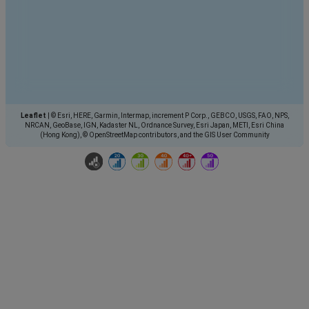
Leaflet
|
© Esri, HERE, Garmin, Intermap, increment P Corp., GEBCO, USGS, FAO, NPS,
NRCAN, GeoBase, IGN, Kadaster NL, Ordnance Survey, Esri Japan, METI, Esri China
(Hong Kong), © OpenStreetMap contributors, and the GIS User Community