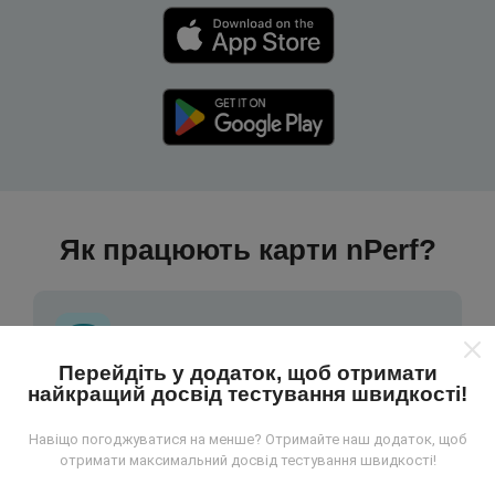
Як працюють карти nPerf?
Перейдіть у додаток, щоб отримати
найкращий досвід тестування швидкості!
Звідки беруться дані?
Навіщо погоджуватися на менше? Отримайте наш додаток, щоб
Дані збираються з тестів, проведених
отримати максимальний досвід тестування швидкості!
користувачами програми nPerf. Це випробування,