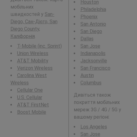
Houston
мобільних
Philadelphia
швидкостей у
San-
Phoenix
Diego, Сан-Дієго, San
San Antonio
Diego County,
San Diego
Каліфорнія
.
Dallas
T-Mobile (inc. Sprint)
San Jose
Union Wireless
Indianapolis
AT&T Mobility
Jacksonville
Verizon Wireless
San Francisco
Carolina West
Austin
Wireless
Columbus
Cellular One
Дивіться також
U.S. Cellular
покриття мобільних
AT&T FirstNet
мереж 3G / 4G / 5G у
Boost Mobile
вашому регіоні:
Los Angeles
San Jose