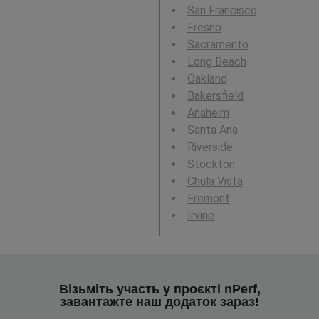
San Francisco
Fresno
Sacramento
Long Beach
Oakland
Bakersfield
Anaheim
Santa Ana
Riverside
Stockton
Chula Vista
Fremont
Irvine
Візьміть участь у проєкті nPerf,
завантажте наш додаток зараз!