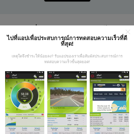
แผนที่ nPerf ทำงานอย่างไร?
ไปที่แอปเพื่อประสบการณ์การทดสอบความเร็วที่ดี
ที่สุด!
เหตุใดจึงชำระให้น้อยลง? รับแอปของเราเพื่อสัมผัสประสบการณ์การ
ทดสอบความเร็วขั้นสุดยอด!
ข้อมูลมาจากไหน?
ข้อมูลนี้ถูกรวบรวมจากการทดสอบที่ดำเนินการโดยผู้ใช้
งานแอพ nPerf เป็นการทดสอบที่ทำในสภาพการใช้งาน
จริง ในจุดที่ทดสอบ ถ้าคุณอยากมีส่วนร่วม เพียงคุณดาวน์
โหลดแอพ nPerf ลงในสมาร์ทโฟนของคุณ
ยิ่งได้ข้อมูล
มากขึ้นเท่าไหร่ แผนที่ที่ได้ก็ยิ่งสมบูรณ์มากขึ้น!