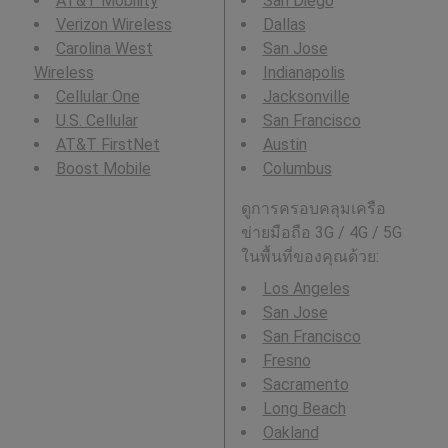
AT&T Mobility
San Diego
Verizon Wireless
Dallas
Carolina West
San Jose
Wireless
Indianapolis
Cellular One
Jacksonville
U.S. Cellular
San Francisco
AT&T FirstNet
Austin
Boost Mobile
Columbus
ดูการครอบคลุมเครือ
ข่ายมือถือ 3G / 4G / 5G
ในพื้นที่ของคุณด้วย:
Los Angeles
San Jose
San Francisco
Fresno
Sacramento
Long Beach
Oakland