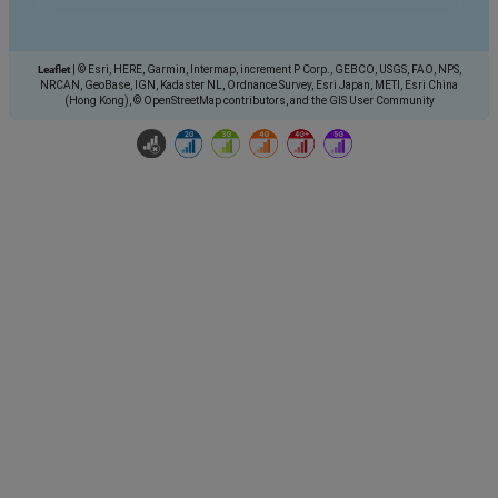
Leaflet
|
© Esri, HERE, Garmin, Intermap, increment P Corp., GEBCO, USGS, FAO, NPS,
NRCAN, GeoBase, IGN, Kadaster NL, Ordnance Survey, Esri Japan, METI, Esri China
(Hong Kong), © OpenStreetMap contributors, and the GIS User Community