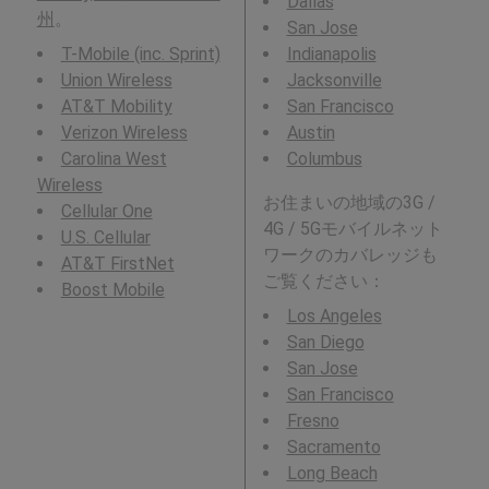
Dallas
州
。
San Jose
T-Mobile (inc. Sprint)
Indianapolis
Union Wireless
Jacksonville
AT&T Mobility
San Francisco
Verizon Wireless
Austin
Carolina West
Columbus
Wireless
お住まいの地域の3G /
Cellular One
4G / 5Gモバイルネット
U.S. Cellular
ワークのカバレッジも
AT&T FirstNet
ご覧ください：
Boost Mobile
Los Angeles
San Diego
San Jose
San Francisco
Fresno
Sacramento
Long Beach