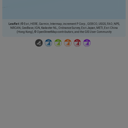
Leaflet
|
© Esri, HERE, Garmin, Intermap, increment P Corp., GEBCO, USGS, FAO, NPS,
NRCAN, GeoBase, IGN, Kadaster NL, Ordnance Survey, Esri Japan, METI, Esri China
(Hong Kong), © OpenStreetMap contributors, and the GIS User Community