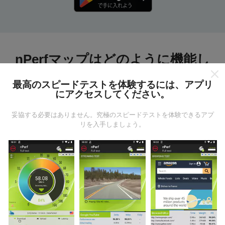
nPerfマップはどのように機能し
ますか?
最高のスピードテストを体験するには、アプリ
にアクセスしてください。
妥協する必要はありません。究極のスピードテストを体験できるアプ
リを入手しましょう。
データはどこから来るのか?
データは、nPerfアプリのユーザーが実行したテストか
ら収集されます。これらは、現場で直接、実際の条件
で実施されるテストです。参加したい場合は、nPerfア
プリをスマートフォンにダウンロードするだけです。
データが多いほど、マップはより包括的になります！