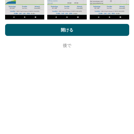
nPerf.comを閲覧することにより、お客様は
プライバシーおよびク
ッキーの使用ポリシー
およびnPerfテスト
エンドユーザーライセン
開ける
ス契約
同意します。
更新はどのように行われますか？
後で
OK
ネットワークカバレッジマップは、ボットによって1時
間ごとに自動的に更新されます。速度マップは
15分ご
とに更新
ます。データは2年間表示されます。 2年後、
最も古いデータが月に一度マップから削除されます。
信頼性と正確さはどのくらいですか?
テストはユーザーのデバイスで実施されます。位置情