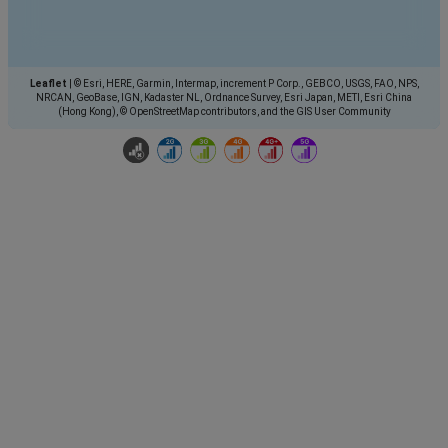
Leaflet
|
© Esri, HERE, Garmin, Intermap, increment P Corp., GEBCO, USGS, FAO, NPS,
NRCAN, GeoBase, IGN, Kadaster NL, Ordnance Survey, Esri Japan, METI, Esri China
(Hong Kong), © OpenStreetMap contributors, and the GIS User Community