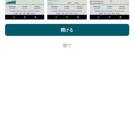
nPerf.comを閲覧することにより、お客様は
プライバシーおよびク
ッキーの使用ポリシー
およびnPerfテスト
エンドユーザーライセン
開ける
ス契約
同意します。
更新はどのように行われますか？
後で
OK
ネットワークカバレッジマップは、ボットによって1時
間ごとに自動的に更新されます。速度マップは
15分ご
とに更新
ます。データは2年間表示されます。 2年後、
最も古いデータが月に一度マップから削除されます。
信頼性と正確さはどのくらいですか?
テストはユーザーのデバイスで実施されます。位置情