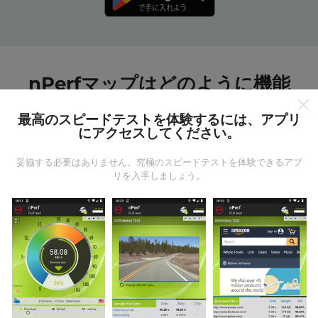
nPerfマップはどのように機能
しますか?
最高のスピードテストを体験するには、アプリ
にアクセスしてください。
妥協する必要はありません。究極のスピードテストを体験できるアプ
リを入手しましょう。
データはどこから来るのか?
データは、nPerfアプリのユーザーが実行したテストか
ら収集されます。これらは、現場で直接、実際の条件
で実施されるテストです。参加したい場合は、nPerfア
プリをスマートフォンにダウンロードするだけです。
データが多いほど、マップはより包括的になります！