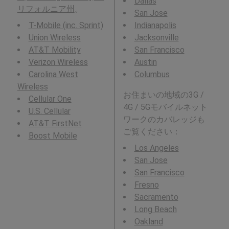
Dallas
リフォルニア州
。
San Jose
T-Mobile (inc. Sprint)
Indianapolis
Union Wireless
Jacksonville
AT&T Mobility
San Francisco
Verizon Wireless
Austin
Carolina West
Columbus
Wireless
お住まいの地域の3G /
Cellular One
4G / 5Gモバイルネット
U.S. Cellular
ワークのカバレッジも
AT&T FirstNet
ご覧ください：
Boost Mobile
Los Angeles
San Jose
San Francisco
Fresno
Sacramento
Long Beach
Oakland