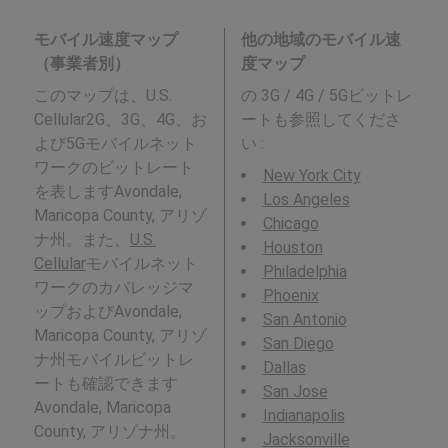
モバイル速度マップ
他の地域のモバイル速
（事業者別）
度マップ
このマップは、U.S.
の 3G / 4G / 5Gビットレ
Cellular2G、3G、4G、お
ートも参照してくださ
よび5Gモバイルネット
い :
ワークのビットレート
New York City
を表しますAvondale,
Los Angeles
Maricopa County, アリゾ
Chicago
ナ州。また、
U.S.
Houston
Cellular
モバイルネット
Philadelphia
ワークのカバレッジマ
Phoenix
ップおよびAvondale,
San Antonio
Maricopa County, アリゾ
San Diego
ナ州モバイルビットレ
Dallas
ートも確認できます
San Jose
Avondale, Maricopa
Indianapolis
County, アリゾナ州。
Jacksonville