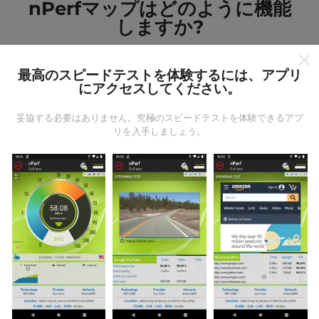
nPerfマップはどのように機能
しますか?
最高のスピードテストを体験するには、アプリ
にアクセスしてください。
妥協する必要はありません。究極のスピードテストを体験できるアプ
データはどこから来るのか?
リを入手しましょう。
データは、nPerfアプリのユーザーが実行したテストか
ら収集されます。これらは、現場で直接、実際の条件
で実施されるテストです。参加したい場合は、nPerfア
プリをスマートフォンにダウンロードするだけです。
データが多いほど、マップはより包括的になります！