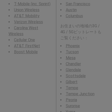
T-Mobile (inc. Sprint)
San Francisco
Union Wireless
Austin
AT&T Mobility
Columbus
Verizon Wireless
お住まいの地域の3G /
Carolina West
4G / 5Gビットレートも
Wireless
ご覧ください：
Cellular One
AT&T FirstNet
Phoenix
Boost Mobile
Tucson
Mesa
Chandler
Glendale
Scottsdale
Gilbert
Tempe
Tempe Junction
Peoria
Surprise
Yuma