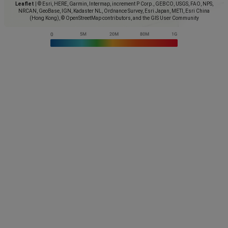
Leaflet
|
© Esri, HERE, Garmin, Intermap, increment P Corp., GEBCO, USGS, FAO, NPS,
NRCAN, GeoBase, IGN, Kadaster NL, Ordnance Survey, Esri Japan, METI, Esri China
(Hong Kong), © OpenStreetMap contributors, and the GIS User Community