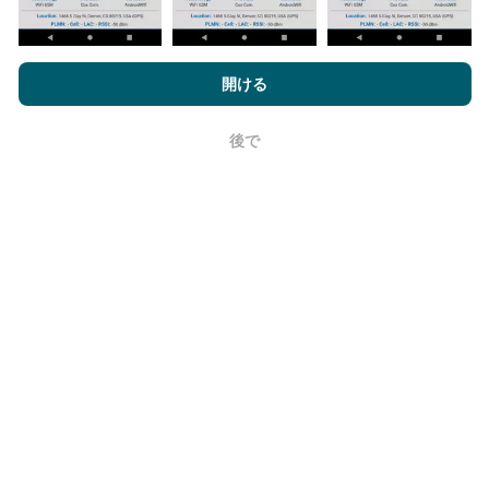
nPerf.comを閲覧することにより、お客様は
プライバシーおよびク
信頼性と正確さはどのくらいですか?
ッキーの使用ポリシー
およびnPerfテスト
エンドユーザーライセン
開ける
ス契約
同意します。
テストはユーザーのデバイスで実施されます。位置情
後で
OK
報の精度は、テスト時のGPS信号の受信品質に依存し
ます。カバレッジデータについては、最大ジオロケー
ション
精度50メートル
テストのみを保持します。ダウ
ンロードビットレートの場合、このしきい値は最大200
メートルになります。
生データを取得するにはどうすればよいで
すか？