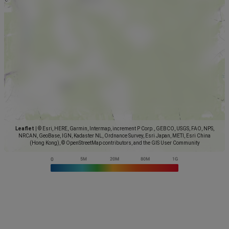
Leaflet
|
© Esri, HERE, Garmin, Intermap, increment P Corp., GEBCO, USGS, FAO, NPS,
NRCAN, GeoBase, IGN, Kadaster NL, Ordnance Survey, Esri Japan, METI, Esri China
(Hong Kong), © OpenStreetMap contributors, and the GIS User Community