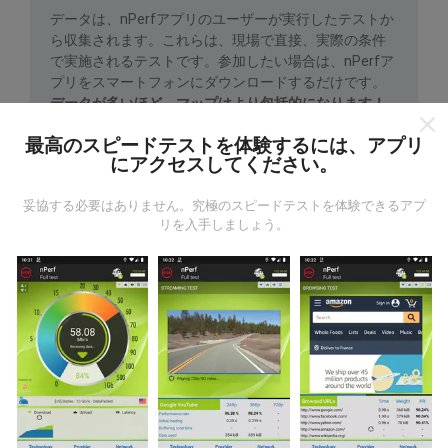
データは、nPerfアプリのユーザーが実行したテストか
ら収集されます。これらは、現場で直接、実際の条件
で実施されるテストです。参加したい場合は、nPerfア
プリをスマートフォンにダウンロードするだけです。
データが多いほど、マップはより包括的になります！
最高のスピードテストを体験するには、アプリ
にアクセスしてください。
妥協する必要はありません。究極のスピードテストを体験できるアプ
リを入手しましょう。
更新はどのように行われますか？
ネットワークカバレッジマップは、ボットによって1時
間ごとに自動的に更新されます。速度マップは
15分ご
とに更新
ます。データは2年間表示されます。 2年後、
最も古いデータが月に一度マップから削除されます。