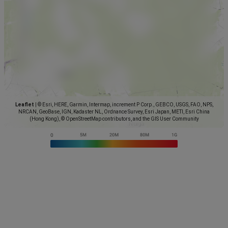
Leaflet
|
© Esri, HERE, Garmin, Intermap, increment P Corp., GEBCO, USGS, FAO, NPS,
NRCAN, GeoBase, IGN, Kadaster NL, Ordnance Survey, Esri Japan, METI, Esri China
(Hong Kong), © OpenStreetMap contributors, and the GIS User Community