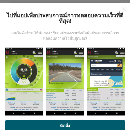
ไปที่แอปเพื่อประสบการณ์การทดสอบความเร็วที่ดี
ที่สุด!
มีการปรับปรุงอย่างไร?
เหตุใดจึงชำระให้น้อยลง? รับแอปของเราเพื่อสัมผัสประสบการณ์การ
ทดสอบความเร็วขั้นสุดยอด!
แผนที่แสดงความครอบคลุมมีปรับปรุงข้อมูลโดยบอททุกๆ
ชั่วโมง แผนที่ความเร็ว
ปรับปรุงข้อมูลทุกๆ15นาที
ข้อมูล
แสดงอยู่เป็นเวลาสองปี หลังจากสองปี ข้อมูลที่เก่าที่สุดจะ
ถูกลบออกไปจากแผนที่เดือนละครั้ง
ข้อมูลมีความน่าเชื่อถือ และถูกต้องแค่ไหน?
การทดสอบจะดำเนินการในอุปกรณ์ของผู้ใช้ ความแม่นยำ
โดยการเรียกดู nPerf.com คุณยอมรับ
นโยบายความเป็นส่วนตัว และ
ติดตั้ง
ของพิกัดภูมิศาสตร์ขึ้นอยู่กับคุณภาพการรับสัญญาณ GPS