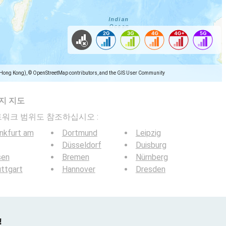
(Hong Kong), © OpenStreetMap contributors, and the GIS User Community
지 지도
일 네트워크 범위도 참조하십시오 :
nkfurt am
Dortmund
Leipzig
Düsseldorf
Duisburg
sen
Bremen
Nürnberg
ttgart
Hannover
Dresden
!