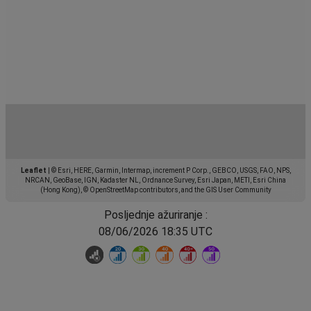
Leaflet
|
© Esri, HERE, Garmin, Intermap, increment P Corp., GEBCO, USGS, FAO, NPS,
NRCAN, GeoBase, IGN, Kadaster NL, Ordnance Survey, Esri Japan, METI, Esri China
(Hong Kong), © OpenStreetMap contributors, and the GIS User Community
Posljednje ažuriranje :
08/06/2026 18:35 UTC