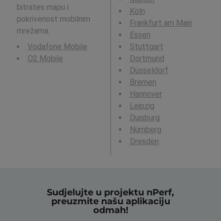
bitrates mapu i
Köln
pokrivenost mobilnim
Frankfurt am Main
mrežama.
Essen
Vodafone Mobile
Stuttgart
O2 Mobile
Dortmund
Düsseldorf
Bremen
Hannover
Leipzig
Duisburg
Nürnberg
Dresden
Sudjelujte u projektu nPerf,
preuzmite našu aplikaciju
odmah!