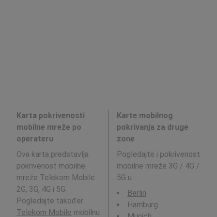
Karta pokrivenosti
Karte mobilnog
mobilne mreže po
pokrivanja za druge
operateru
zone
Ova karta predstavlja
Pogledajte i pokrivenost
pokrivenost mobilne
mobilne mreže 3G / 4G /
mreže Telekom Mobile
5G u
:
2G, 3G, 4G i 5G.
Berlin
Pogledajte također:
Hamburg
Telekom Mobile
mobilnu
Munich