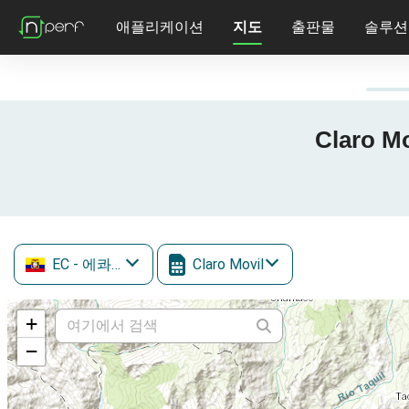
애플리케이션
지도
출판물
솔루션
Claro M
EC
- 에콰도르
Claro Movil
+
−