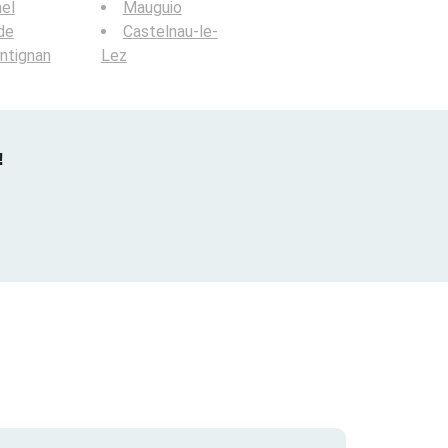
el
Mauguio
de
Castelnau-le-
ntignan
Lez
!