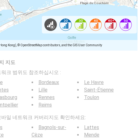
(Hong Kong), © OpenStreetMap contributors, and the GIS User Community
지 지도
일 네트워크 범위도 참조하십시오 :
ce
Bordeaux
Le Havre
ntes
Lille
Saint-Étienne
rasbourg
Rennes
Toulon
tpellier
Reims
 5G 모바일 네트워크 커버리지도 확인하세요:
s
Bagnols-sur-
Lattes
te
Cèze
Mende