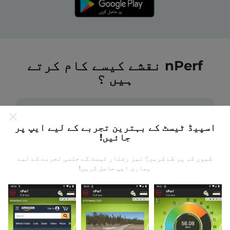
nPerf نقشے کیسے کام کرتے
ہیں ؟
اسپیڈ ٹیسٹ کے بہترین تجربے کے لیے ایپ پر
جائیں!
ڈیٹا کہاں سے آتا ہے؟
کیوں کم پر طے کریں؟ تیز رفتار ٹیسٹ کے حتمی تجربے کے لیے
ہماری ایپ حاصل کریں!
یہ اعدادوشمار nPerf ایپ کے صارفین کے ذریعہ کئے
گئے ٹیسٹوں سے جمع کیا گیا ہے۔ یہ ایسے میدان ہیں جو
براہ راست میدان میں واقع حالتوں میں ہوتے ہیں۔ اگر
آپ بھی اس میں شامل ہونا چاہتے ہیں تو ، آپ کو بس
اپنے اسمارٹ فون پر nPerf ایپ ڈاؤن لوڈ کرنا ہے۔
مزید اعداد و شمار جتنے زیادہ ہوں گے ، نقشے اتنے ہی