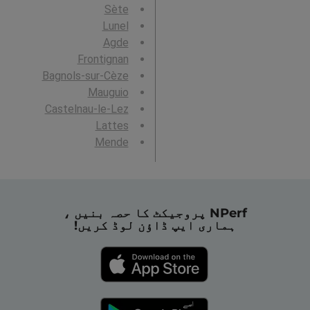
Sète
Lunel
Agde
Frontignan
Bagnols-sur-Cèze
Mauguio
Castelnau-le-Lez
Lattes
Mende
NPerf پروجیکٹ کا حصہ بنیں ،
ہماری ایپ ڈاؤن لوڈ کریں!