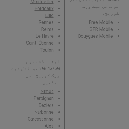
Montpellier
موبائل نیٹ ورک
Bordeaux
کوریج۔
Lille
Rennes
Free Mobile
Reims
SFR Mobile
Le Havre
Bouygues Mobile
Saint-Étienne
Toulon
اپنے علاقے میں
3G/4G/5G موبائل نیٹ
ورک کوریج بھی
دیکھیں:
Nîmes
Perpignan
Béziers
Narbonne
Carcassonne
Alès