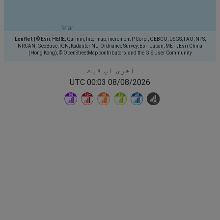
Leaflet
|
© Esri, HERE, Garmin, Intermap, increment P Corp., GEBCO, USGS, FAO, NPS,
NRCAN, GeoBase, IGN, Kadaster NL, Ordnance Survey, Esri Japan, METI, Esri China
(Hong Kong), © OpenStreetMap contributors, and the GIS User Community
آخری اپ ڈیٹ:
08/08/2026 00:03 UTC