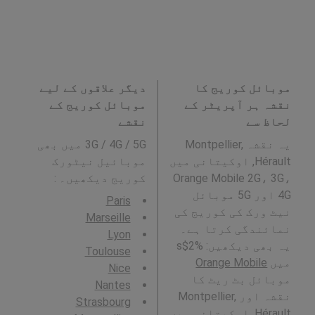
موبائل کوریج کا
دیگر علاقوں کے لیے
نقشہ ہر آپریٹر کے
موبائل کوریج کے
لحاظ سے
نقشے
یہ نقشہ Montpellier,
3G / 4G / 5G میں بھی
Hérault, اوکیتانی میں
موبائیل نیٹورک
Orange Mobile 2G، 3G،
کوریج دیکھیں۔ :
4G اور 5G موبائل
Paris
نیٹ ورک کی کوریج کی
Marseille
نمائندگی کرتا ہے۔
Lyon
یہ بھی دیکھیں: %2$s
Toulouse
میں
Orange Mobile
Nice
موبائل بٹ ریٹ کا
Nantes
نقشہ اور Montpellier,
Strasbourg
Hérault, اوکیتانی میں