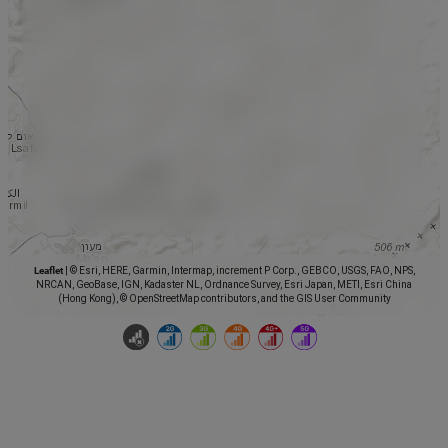
Leaflet
|
© Esri, HERE, Garmin, Intermap, increment P Corp., GEBCO, USGS, FAO, NPS,
NRCAN, GeoBase, IGN, Kadaster NL, Ordnance Survey, Esri Japan, METI, Esri China
(Hong Kong), © OpenStreetMap contributors, and the GIS User Community