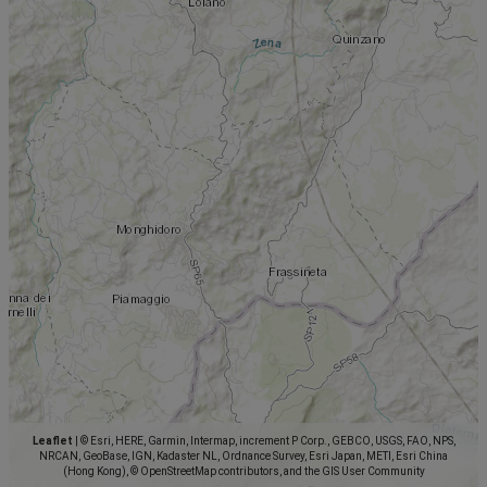
Leaflet
|
© Esri, HERE, Garmin, Intermap, increment P Corp., GEBCO, USGS, FAO, NPS,
NRCAN, GeoBase, IGN, Kadaster NL, Ordnance Survey, Esri Japan, METI, Esri China
(Hong Kong), © OpenStreetMap contributors, and the GIS User Community