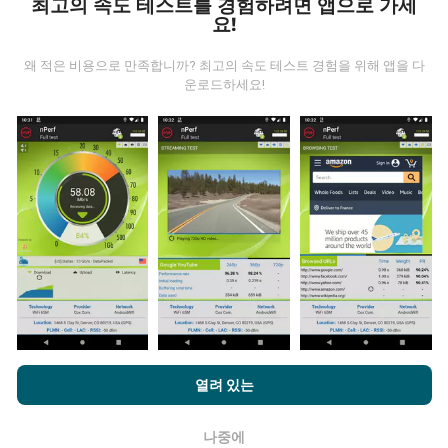
최고의 속도 테스트를 경험하려면 앱으로 가세
요!
왜 적은 비용으로 만족합니까? 최고의 속도 테스트 경험을 위해 앱을 다
운로드하세요!
데이터는 어디에서 왔습니까?
데이터는 nPerf 앱 사용자가 수행한 테스트에서 수집됩니
다. 실제 현장에서 실제 조건에서 수행되는 테스트입니다.
참여하고 싶다면 nPerf 앱을 스마트폰에 다운로드 하면됩
니다.
데이터가 많을수록 지도는 더 광범위해질 것입니다!
업데이트는 어떻게 이루어지나요?
nPerf.com을 탐색하면 귀하는
개인 정보 및 쿠키 사용 정책
및 저희
열려 있는
의 nPerf 테스트
최종 사용자 라이센스 계약
에 동의할 수 있습니다.
네트워크 범위 지도는 1 시간마다 봇에 의해 자동으로 업
데이트됩니다. 스피드 지도는
15 분마다 업데이트
됩니다.
나중에
확인