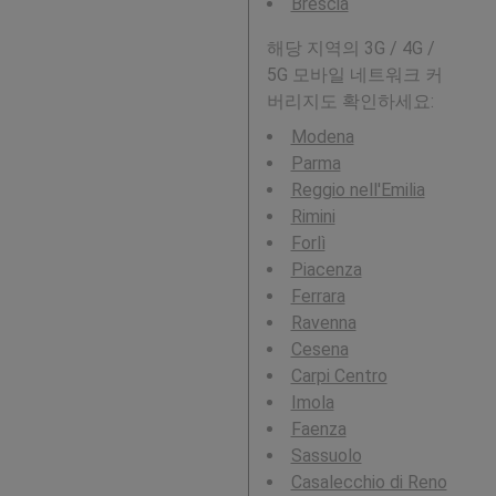
Brescia
해당 지역의 3G / 4G /
5G 모바일 네트워크 커
버리지도 확인하세요:
Modena
Parma
Reggio nell'Emilia
Rimini
Forlì
Piacenza
Ferrara
Ravenna
Cesena
Carpi Centro
Imola
Faenza
Sassuolo
Casalecchio di Reno