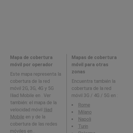
Mapa de cobertura
Mapas de cobertura
móvil por operador
móvil para otras
zonas
Este mapa representa la
cobertura de la red
Encuentra también la
móvil 2G, 3G, 4G y 5G
cobertura de la red
Iliad Mobile en . Ver
móvil 3G / 4G / 5G en
:
también: el mapa de la
Rome
velocidad móvil
Iliad
Milano
Mobile
en y de la
Napoli
cobertura de las redes
Turin
móviles en .