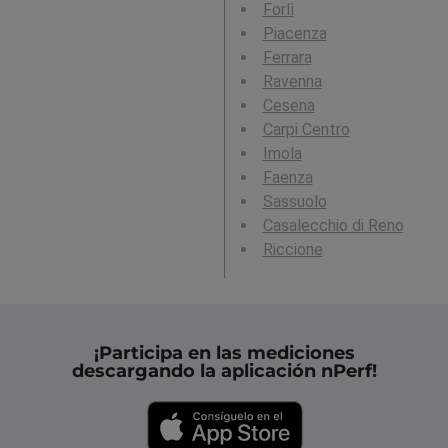
Forlì
Piacenza
Ferrara
Ravenna
Cesena
Carpi Centro
Imola
Faenza
Sassuolo
Casalecchio di Reno
Riccione
¡Participa en las mediciones
descargando la aplicación nPerf!