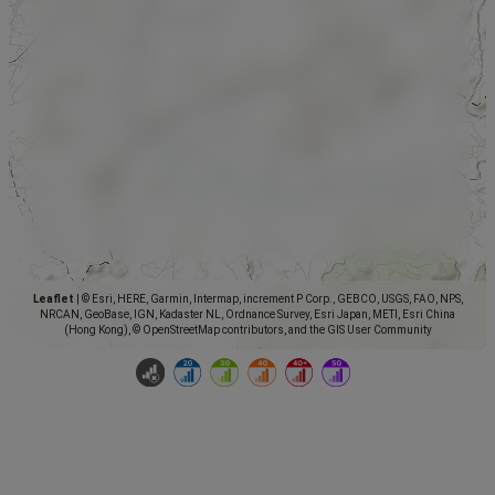
Leaflet
|
© Esri, HERE, Garmin, Intermap, increment P Corp., GEBCO, USGS, FAO, NPS,
NRCAN, GeoBase, IGN, Kadaster NL, Ordnance Survey, Esri Japan, METI, Esri China
(Hong Kong), © OpenStreetMap contributors, and the GIS User Community