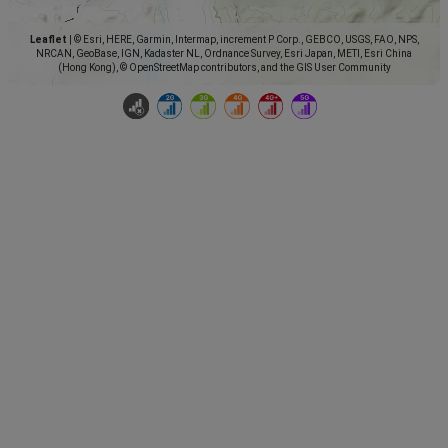
Leaflet
|
© Esri, HERE, Garmin, Intermap, increment P Corp., GEBCO, USGS, FAO, NPS,
NRCAN, GeoBase, IGN, Kadaster NL, Ordnance Survey, Esri Japan, METI, Esri China
(Hong Kong), © OpenStreetMap contributors, and the GIS User Community