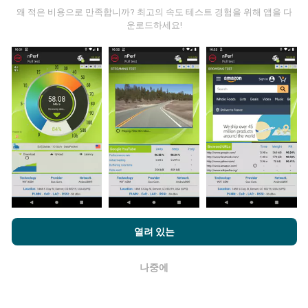
왜 적은 비용으로 만족합니까? 최고의 속도 테스트 경험을 위해 앱을 다
운로드하세요!
데이터는 어디에서 왔습니까?
데이터는 nPerf 앱 사용자가 수행한 테스트에서 수집됩니
다. 실제 현장에서 실제 조건에서 수행되는 테스트입니다.
참여하고 싶다면 nPerf 앱을 스마트폰에 다운로드 하면됩
니다.
데이터가 많을수록 지도는 더 광범위해질 것입니다!
nPerf.com을 탐색하면 귀하는
개인 정보 및 쿠키 사용 정책
및 저희
업데이트는 어떻게 이루어지나요?
열려 있는
의 nPerf 테스트
최종 사용자 라이센스 계약
에 동의할 수 있습니다.
네트워크 범위 지도는 1 시간마다 봇에 의해 자동으로 업
나중에
확인
데이트됩니다. 스피드 지도는
15 분마다 업데이트
됩니다.
데이터는 2년 동안 표시됩니다. 2년 후, 가장 오래된 데이
터는 한 달에 한 번씩 지도에서 제거됩니다.