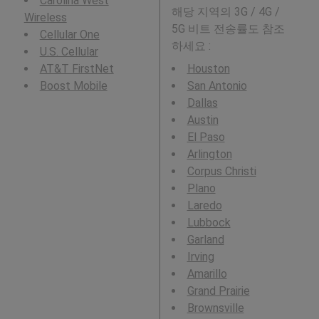
Carolina West
해당 지역의 3G / 4G /
Wireless
5G 비트 전송률도 참조
Cellular One
하세요 :
U.S. Cellular
AT&T FirstNet
Houston
Boost Mobile
San Antonio
Dallas
Austin
El Paso
Arlington
Corpus Christi
Plano
Laredo
Lubbock
Garland
Irving
Amarillo
Grand Prairie
Brownsville