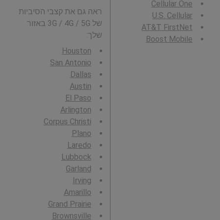
Cellular One
ראה גם את קצבי הסיביות
U.S. Cellular
של 3G / 4G / 5G באזור
AT&T FirstNet
שלך:
Boost Mobile
Houston
San Antonio
Dallas
Austin
El Paso
Arlington
Corpus Christi
Plano
Laredo
Lubbock
Garland
Irving
Amarillo
Grand Prairie
Brownsville