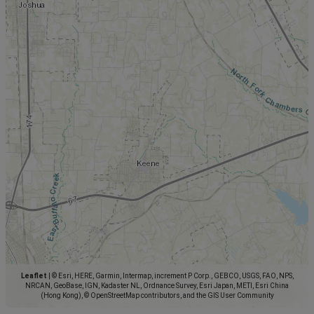
Leaflet
|
© Esri, HERE, Garmin, Intermap, increment P Corp., GEBCO, USGS, FAO, NPS,
NRCAN, GeoBase, IGN, Kadaster NL, Ordnance Survey, Esri Japan, METI, Esri China
(Hong Kong), © OpenStreetMap contributors, and the GIS User Community