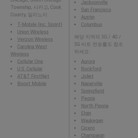
Jacksonville
Township, 시카고, Cook
San Francisco
County, 일리노이.
Austin
T-Mobile (inc. Sprint)
Columbus
Union Wireless
해당 지역의 3G / 4G /
Verizon Wireless
5G 비트 전송률도 참조
Carolina West
하세요 :
Wireless
Cellular One
Aurora
U.S. Cellular
Rockford
AT&T FirstNet
Joliet
Boost Mobile
Naperville
Springfield
Peoria
North Peoria
Elgin
Waukegan
Cicero
Champaign